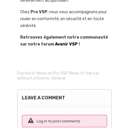
sereinement au quotidien.
Chez
Pro VSP
, nous vous accompagnons pour
rouler en conformité, en sécurité et en toute
sérénité.
Retrouvez également notre communauté
sur notre forum
Avenir VSP
!
Posted in:
News on Pro VSP
,
News of the car
without a license
,
General
LEAVE A COMMENT
Log in to post comments