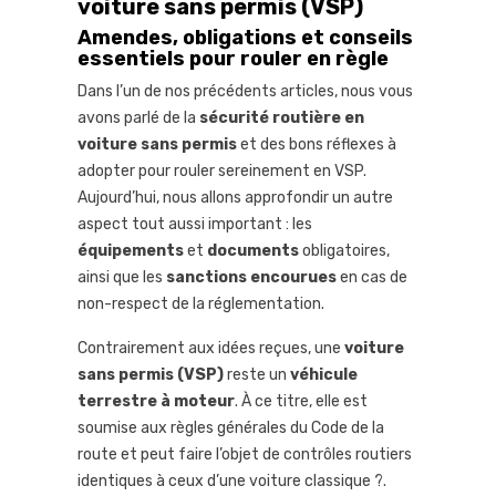
1.4. 3. Équipements fortement
voiture sans permis (VSP)
conseillés pour la sécurité
Amendes, obligations et conseils
1.4.1. Extincteur et trousse de
essentiels pour rouler en règle
premiers secours
Dans l’un de nos précédents articles, nous vous
1.4.2. Roue de secours et solutions
avons parlé de la
sécurité routière en
anti-crevaison
voiture sans permis
et des bons réflexes à
1.5. 4. Éléments du véhicule
adopter pour rouler sereinement en VSP.
fréquemment contrôlés
Aujourd’hui, nous allons approfondir un autre
1.6. 5. Documents obligatoires à
aspect tout aussi important : les
présenter lors d’un contrôle
équipements
et
documents
obligatoires,
1.7. 6. Permis AM : la voiture sans permis
ainsi que les
sanctions encourues
en cas de
n’est pas un passe-droit
non-respect de la réglementation.
1.8. Conclusion
Contrairement aux idées reçues, une
voiture
sans permis (VSP)
reste un
véhicule
terrestre à moteur
. À ce titre, elle est
soumise aux règles générales du Code de la
route et peut faire l’objet de contrôles routiers
identiques à ceux d’une voiture classique ?.