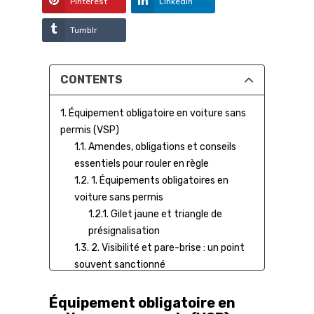
Pinterest
LinkedIn
Tumblr
CONTENTS
1. Équipement obligatoire en voiture sans
permis (VSP)
1.1. Amendes, obligations et conseils
essentiels pour rouler en règle
1.2. 1. Équipements obligatoires en
voiture sans permis
1.2.1. Gilet jaune et triangle de
présignalisation
1.3. 2. Visibilité et pare-brise : un point
souvent sanctionné
1.3.1. Pare-brise propre et
équipements fonctionnels
Équipement obligatoire en