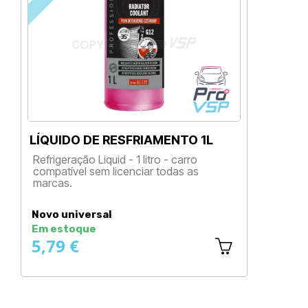
LÍQUIDO DE RESFRIAMENTO 1L
F
Refrigeração Liquid - 1 litro - carro
L
compatível sem licenciar todas as
marcas.
Preço
Novo universal
N
Em estoque
E
5,79 €
4