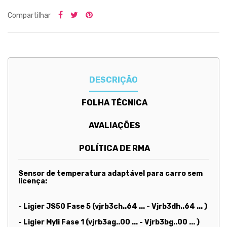
Compartilhar
DESCRIÇÃO
FOLHA TÉCNICA
AVALIAÇÕES
POLÍTICA DE RMA
Sensor de temperatura adaptável para carro sem
licença:
- Ligier JS50 Fase 5 (vjrb3ch..64 ... -
Vjrb3dh..64 ...
)
- Ligier Myli Fase 1 (vjrb3ag..00 ... - Vjrb3bg..00 ...
)