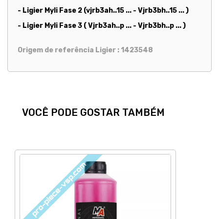
- Ligier Myli Fase 2 (vjrb3ah..15 ... - Vjrb3bh..15 ...
)
- Ligier Myli Fase 3 (
Vjrb3ah..p ... - Vjrb3bh..p ...
)
Origem de referência Ligier : 1423548
VOCÊ PODE GOSTAR TAMBÉM