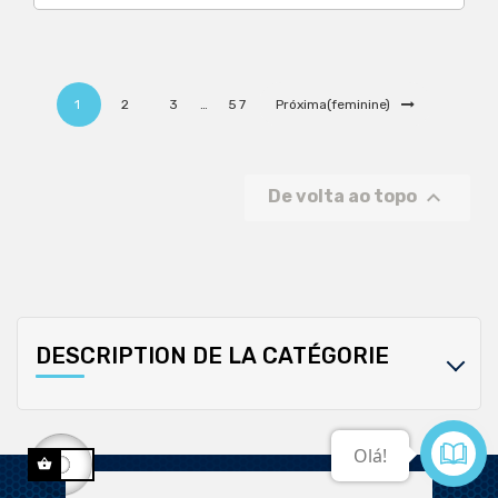
1
2
3
…
57
Próxima(feminine)

De volta ao topo
DESCRIPTION DE LA CATÉGORIE
Contate-nos