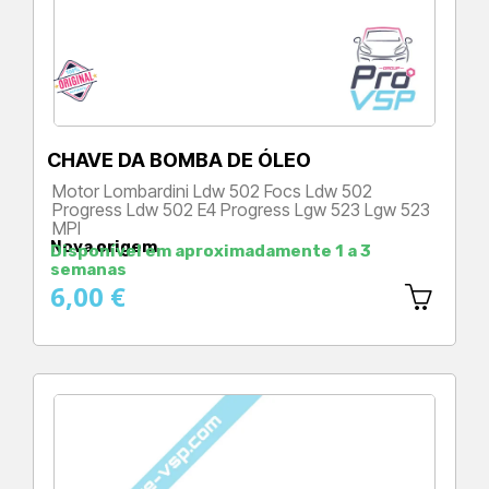
CHAVE DA BOMBA DE ÓLEO
Motor Lombardini Ldw 502 Focs Ldw 502
Progress Ldw 502 E4 Progress Lgw 523 Lgw 523
MPI
Nova origem
Preço
Disponível em aproximadamente 1 a 3
semanas
6,00 €