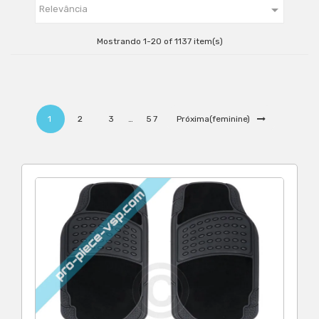

Relevância
Mostrando 1-20 of 1137 item(s)
1
2
3
…
57
Próxima(feminine)