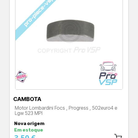
CAMBOTA
Motor Lombardini Focs , Progress , 502euro4 e
Lgw 523 MPI
Preço
Nova origem
Em estoque
3,50 €