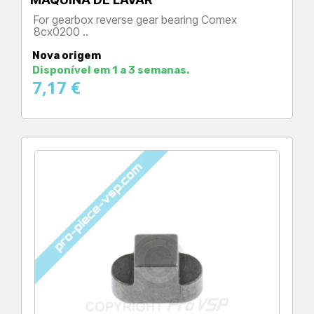
For gearbox reverse gear bearing Comex
8cx0200 ..
Preço
Nova origem
Disponível em 1 a 3 semanas.
7,17 €