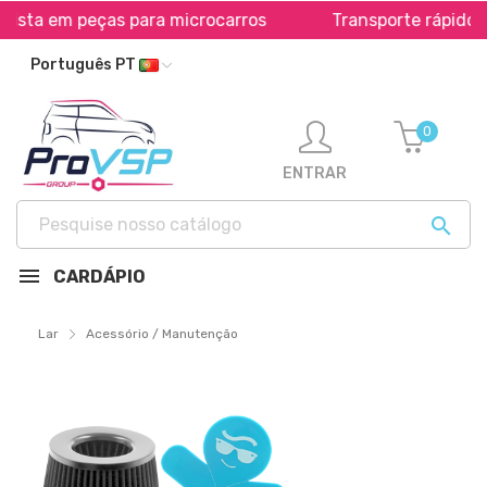
eças para microcarros
Transporte rápido em toda a E
Português PT
0
ENTRAR

CARDÁPIO
Lar
Acessório / Manutenção