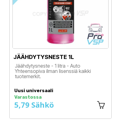
JÄÄHDYTYSNESTE 1L
Ö
Jäähdytysneste - 1 litra - Auto
L
Yhteensopiva ilman lisenssiä kaikki
tuotemerkit.
Hinta
Uusi universaali
U
Varastossa
V
5,79 Sähkö
4