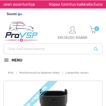
sien asiantuntija
Nopea toimitus kaikkialla Euroopas
Suomi
0
KIRJAUDU SISÄÄN

MENU
Koti
Moottoriosat ja hiljainen lohko
Lämpötila-anturi