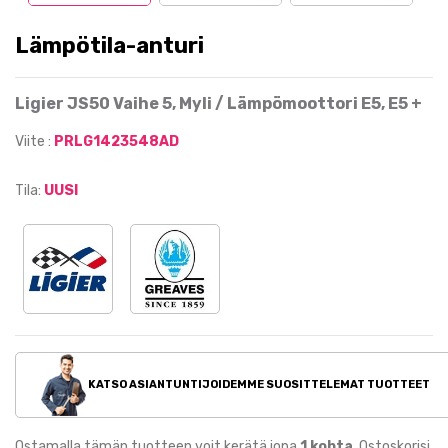
Lämpötila-anturi
Ligier JS50 Vaihe 5, Myli / Lämpömoottori E5, E5 +
Viite :
PRLG1423548AD
Tila:
UUSI
KATSO ASIANTUNTIJOIDEMME SUOSITTELEMAT TUOTTEET
Ostamalla tämän tuotteen voit kerätä jopa
1
kohta
. Ostoskorisi