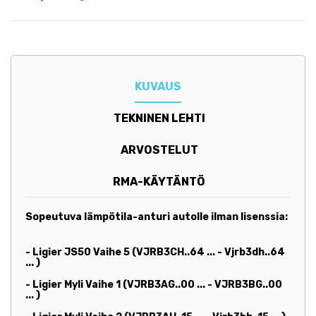
KUVAUS
TEKNINEN LEHTI
ARVOSTELUT
RMA-KÄYTÄNTÖ
Sopeutuva lämpötila-anturi autolle ilman lisenssia:
- Ligier JS50 Vaihe 5 (VJRB3CH..64 ... -
Vjrb3dh..64
...
)
- Ligier Myli Vaihe 1 (VJRB3AG..00 ... - VJRB3BG..00
...
)