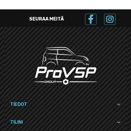
SEURAA MEITÄ

TIEDOT

TILINI