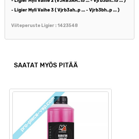
- Ligier Myli Vaihe 2 (VJRB3AH..15 ... - Vjrb3bh..15 ...
)
- Ligier Myli Vaihe 3 (
Vjrb3ah..p ... - Vjrb3bh..p ...
)
Viiteperuste Ligier : 1423548
SAATAT MYÖS PITÄÄ