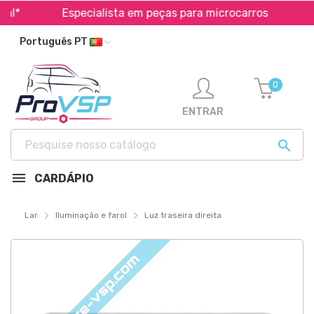
l*
Especialista em peças para microcarros
Tra
Português PT
0
ENTRAR

CARDÁPIO
Lar
Iluminação e farol
Luz traseira direita