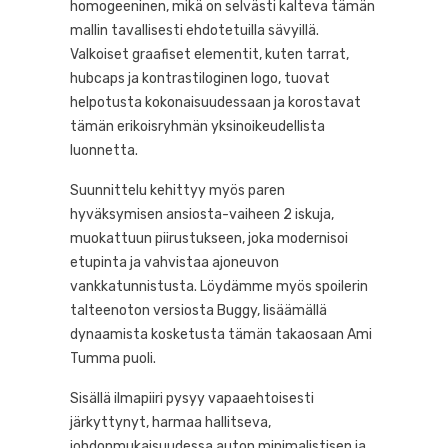
homogeeninen, mikä on selvästi kalteva tämän
mallin tavallisesti ehdotetuilla sävyillä.
Valkoiset graafiset elementit, kuten tarrat,
hubcaps ja kontrastiloginen logo, tuovat
helpotusta kokonaisuudessaan ja korostavat
tämän erikoisryhmän yksinoikeudellista
luonnetta.
Suunnittelu kehittyy myös paren
hyväksymisen ansiosta-vaiheen 2 iskuja,
muokattuun piirustukseen, joka modernisoi
etupinta ja vahvistaa ajoneuvon
vankkatunnistusta. Löydämme myös spoilerin
talteenoton versiosta Buggy, lisäämällä
dynaamista kosketusta tämän takaosaan Ami
Tumma puoli.
Sisällä ilmapiiri pysyy vapaaehtoisesti
järkyttynyt, harmaa hallitseva,
johdonmukaisuudessa auton minimalistisen ja