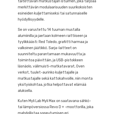
taitettavan matkustajan istuimen, joka tarjoaa
merkittävän modulaarisuuden suurikokoisten
esineiden kuljettamiseksi tai satunnaiselle
hyödyllisyydelle.
Se on varustettu 14 tuuman mustalla
alumiinilla ja jaetaan kolmeen raittiiseen ja
tyylikkäästi: Red Toledo, grafiitti harmaa ja
valkoinen jäätikkö. Sarja-laitteet on
suunniteltu parantamaan mukavuutta ja
toimintoa päivittäin, ja USB-pistokkeen
läsnäolo, välimuisti-matkatavarat, Oven
verkot, tuulet-aurinko kuljettajalle ja
matkustajalle sekä kattokahvoille, niin monta
yksityiskohtaa, jotka helpottavat elämää
aluksella.
Kuten Myli Lab Myli Max on saatavana sähkö-
tai lämpöversiossa Revo D + -moottorilla, joka
mahdollistaa sopeutumisen eri