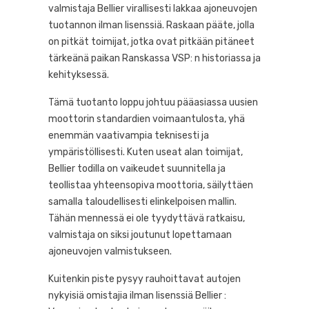
valmistaja Bellier virallisesti lakkaa ajoneuvojen
tuotannon ilman lisenssiä. Raskaan pääte, jolla
on pitkät toimijat, jotka ovat pitkään pitäneet
tärkeänä paikan Ranskassa VSP: n historiassa ja
kehityksessä.
Tämä tuotanto loppu johtuu pääasiassa uusien
moottorin standardien voimaantulosta, yhä
enemmän vaativampia teknisesti ja
ympäristöllisesti. Kuten useat alan toimijat,
Bellier todilla on vaikeudet suunnitella ja
teollistaa yhteensopiva moottoria, säilyttäen
samalla taloudellisesti elinkelpoisen mallin.
Tähän mennessä ei ole tyydyttävä ratkaisu,
valmistaja on siksi joutunut lopettamaan
ajoneuvojen valmistukseen.
Kuitenkin piste pysyy rauhoittavat autojen
nykyisiä omistajia ilman lisenssiä Bellier :