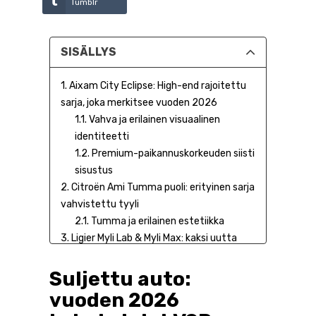
Tumblr
SISÄLLYS
1. Aixam City Eclipse: High-end rajoitettu
sarja, joka merkitsee vuoden 2026
1.1. Vahva ja erilainen visuaalinen
identiteetti
1.2. Premium-paikannuskorkeuden siisti
sisustus
2. Citroën Ami Tumma puoli: erityinen sarja
vahvistettu tyyli
2.1. Tumma ja erilainen estetiikka
3. Ligier Myli Lab & Myli Max: kaksi uutta
kunnianhimoista muutosta VSP: lle
3.1. Myli Lab: VSP teknisen paikannus
Suljettu auto:
vahvisti
vuoden 2026
3.2. Myli Max: Monipuolisuus ja arjen