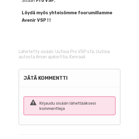
Sisään
Pro VSP
,
Löydä myös yhteisömme foorumillamme
Avenir VSP ! !
Lähetetty sisään:
Uutisia Pro VSP:stä
,
Uutisia
autosta ilman ajokorttia
,
Kenraali
JÄTÄ KOMMENTTI
Kirjaudu sisään lähettääksesi
kommentteja