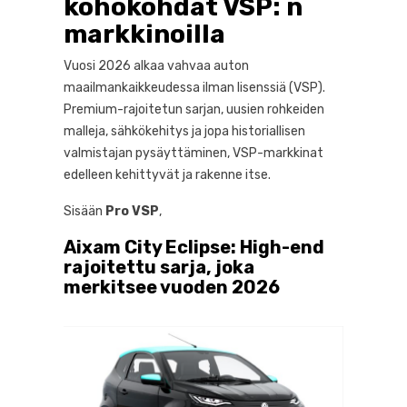
kohokohdat VSP: n
mukavuus
markkinoilla
4. Fiat TRIS: Sähköinen skootteri, joka
houkuttelee VSP: n markkinoita
Vuosi 2026 alkaa vahvaa auton
5. Bellier : historiallisen autonvalmistajan
maailmankaikkeudessa ilman lisenssiä (VSP).
loppu ilman lisenssia
Premium-rajoitetun sarjan, uusien rohkeiden
6. Päätelmä: Yksi vuosi 2026 täynnä
malleja, sähkökehitys ja jopa historiallisen
lupauksia VSP: lle
valmistajan pysäyttäminen, VSP-markkinat
edelleen kehittyvät ja rakenne itse.
Sisään
Pro VSP
,
Aixam City Eclipse: High-end
rajoitettu sarja, joka
merkitsee vuoden 2026