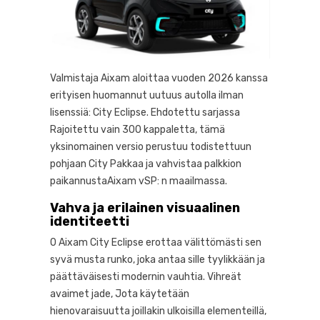
Valmistaja Aixam aloittaa vuoden 2026 kanssa
erityisen huomannut uutuus autolla ilman
lisenssiä: City Eclipse. Ehdotettu sarjassa
Rajoitettu vain 300 kappaletta, tämä
yksinomainen versio perustuu todistettuun
pohjaan City Pakkaa ja vahvistaa palkkion
paikannustaAixam vSP: n maailmassa.
Vahva ja erilainen visuaalinen
identiteetti
0 Aixam City Eclipse erottaa välittömästi sen
syvä musta runko, joka antaa sille tyylikkään ja
päättäväisesti modernin vauhtia. Vihreät
avaimet jade, Jota käytetään
hienovaraisuutta joillakin ulkoisilla elementeillä,