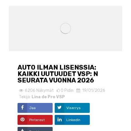
AUTO ILMAN LISENSSIA:
KAIKKI UUTUUDET VSP: N
SEURATA VUONNA 2026
6206
Näkymät
0
Pidin
19/01/2026
Tekijä:
Lina de Pro VSP
Jaa
Viserrys
Pinterest
LinkedIn