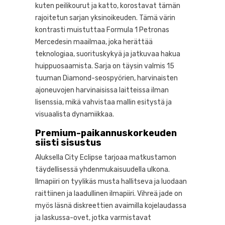
kuten peilikourut ja katto, korostavat tämän
rajoitetun sarjan yksinoikeuden. Tämä värin
kontrasti muistuttaa Formula 1 Petronas
Mercedesin maailmaa, joka herättää
teknologiaa, suorituskykyä ja jatkuvaa hakua
huippuosaamista. Sarja on täysin valmis 15
tuuman Diamond-seospyörien, harvinaisten
ajoneuvojen harvinaisissa laitteissa ilman
lisenssia, mikä vahvistaa mallin esitystä ja
visuaalista dynamiikkaa.
Premium-paikannuskorkeuden
siisti sisustus
Aluksella City Eclipse tarjoaa matkustamon
täydellisessä yhdenmukaisuudella ulkona.
Ilmapiiri on tyylikäs musta hallitseva ja luodaan
raittiinen ja laadullinen ilmapiiri. Vihreä jade on
myös läsnä diskreettien avaimilla kojelaudassa
ja laskussa-ovet, jotka varmistavat