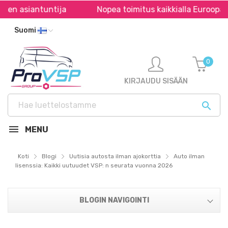
siantuntija
Nopea toimitus kaikkialla Euroopassa *
Suomi
0
KIRJAUDU SISÄÄN

MENU
Koti
Blogi
Uutisia autosta ilman ajokorttia
Auto ilman
lisenssia: Kaikki uutuudet VSP: n seurata vuonna 2026
BLOGIN NAVIGOINTI