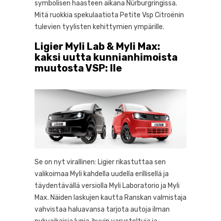
symbolisen haasteen aikana Nürburgringissa.
Mitä ruokkia spekulaatiota Petite Vsp Citroënin
tulevien tyylisten kehittymien ympärille.
Ligier Myli Lab & Myli Max:
kaksi uutta kunnianhimoista
muutosta VSP: lle
Se on nyt virallinen: Ligier rikastuttaa sen
valikoimaa Myli kahdella uudella erillisellä ja
täydentävällä versiolla Myli Laboratorio ja Myli
Max. Näiden laskujen kautta Ranskan valmistaja
vahvistaa haluavansa tarjota autoja ilman