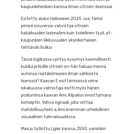
kaupunkihenkien kanssa ilman citroën-lisenssiä.
Esitetty aluksi Halloween 2025: ssa, tämä
pimeä sivuversio vahvistaa citroën
halukkuuden laskeaAmi kuin todellinen tyyli, at-
kaupunkien liikkuvuuden yksinkertaisen
tehtävän lisäksi.
Tässä logiikassa syntyy kysymys luonnollisesti:
kuinka pitkälle citroën on-hän haluaa mennä
autonsa räätälöimiseen ilman sähköistä
lisenssiä? Kaavan E esittämisessä viime
lokakuussa valmistaja esitti myös hänen
podiuminsa kaavan Ami, Kilpailun innoittamana
konseptin. Vahva signaali, joka viittaa
mahdollisuuteen a Ami enemmän urheilullinen
visuaalinen tulevaisuudessa.
Maa jo tutkittu Ligier kanssa JS50, varsinkin