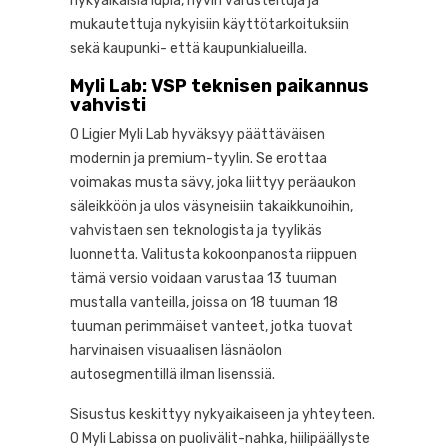
nykyaikaisia lupia, hyvin varusteltuja ja
mukautettuja nykyisiin käyttötarkoituksiin
sekä kaupunki- että kaupunkialueilla.
Myli Lab: VSP teknisen paikannus
vahvisti
0 Ligier Myli Lab hyväksyy päättäväisen
modernin ja premium-tyylin. Se erottaa
voimakas musta sävy, joka liittyy peräaukon
säleikköön ja ulos väsyneisiin takaikkunoihin,
vahvistaen sen teknologista ja tyylikäs
luonnetta. Valitusta kokoonpanosta riippuen
tämä versio voidaan varustaa 13 tuuman
mustalla vanteilla, joissa on 18 tuuman 18
tuuman perimmäiset vanteet, jotka tuovat
harvinaisen visuaalisen läsnäolon
autosegmentillä ilman lisenssiä.
Sisustus keskittyy nykyaikaiseen ja yhteyteen.
0 Myli Labissa on puolivälit-nahka, hiilipäällyste