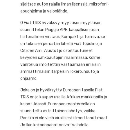
sijaitsee auton rajalla ilman lisenssiä, mikrofoni-
apuohjelma ja valonlähde.
0 Fiat TRIS hyväksyy myyttisen myyttisen
suunnittelun Piaggio APE, kaupallisen uran
historiallinen viittaus. Kompakti ja toimiva, se
on teknisen perustan lähellä Fiat Topolino ja
Citroën Ami, Alustot jo osoittautuneet
kevyiden sähköautojen maailmassa. Kolme
vaihtelua ilmoitettiin vastaamaan erilaisiin
ammattimaisiin tarpeisiin: lokero, nouto ja
ohjaamo.
Joka on jo hyväksytty Euroopan tasolla Fiat
TRIS on jo kaupan useilla Afrikan markkinoilla ja
keinot-Idässä. Euroopan mantereella on
suunniteltu asteittainen lähetys, vaikka
Ranska ei ole vielä virallisesti ilmoittanut maat.
Jotkin kokoonpanot voivat vaihdella