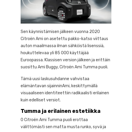
Sen käynnistämisen jälkeen vuonna 2020
Citroën Ami on asetettu pakko-katso viittaus
auton maailmassa ilman sähköistä lisenssiä,
houkuttelevaa yli 85 000 käyttäjää
Euroopassa. Klassisen version jälkeen ja erittäin
suosittu Ami Buggy, Citroën Ami Tumma puoli.
Tämä uusi laskusuhdanne vahvistaa
elämäntavan sijainninAmi, keskittymällä
visuaaliseen identiteettiin radikaalisti erilainen
kuin edelliset versiot.
Tumma ja erilainen estetiikka
0 Citroën Ami Tumma puoli erottaa
välittömästi sen matta musta runko, syvä ja