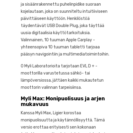
ja sisäänrakennettu puhelinpidike suoraan
kojelautaan, joka on suunniteltu intuitiiviseen
päivittäiseen käyttöön. Henkilöstöä
täydentävät USB Double Plug, joka täyttää
uusia digitaalisia käyttötarkoituksia.
Valinnainen, 10 tuuman Apple Carplay -
yhteensopiva 10 tuuman tabletti tarjoaa
pääsyn navigointiin ja multimediatoimintoihin.
0 Myli Laboratorioita tarjotaan EVL D + -
moottorilla varustetussa sähkö- tai
lämpöversiossa, jättäen kaikki mukautetun
moottorin valinnan tarpeisiinsa.
Myli Max: Monipuolisuus ja arjen
mukavuus
Kanssa Myli Max, Ligier korostaa
monipuolisuutta ja käytännöllisyyttä. Tämä
versio erottaa erityisesti sen kokonaan