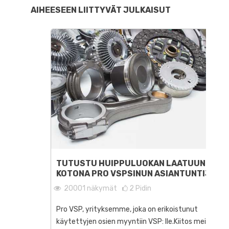
AIHEESEEN LIITTYVÄT JULKAISUT
TUTUSTU HUIPPULUOKAN LAATUUN
KOTONA PRO VSPSINUN ASIANTUNTIJA
20001
näkymät
2
Pidin
Pro VSP, yrityksemme, joka on erikoistunut
käytettyjen osien myyntiin VSP: lle.Kiitos meidän