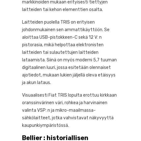
markkinoiden mukaan erityisesti tiettyjen
laitteiden tai kehon elementtien osalta.
Laitteiden puolella TRIS on erityisen
johdonmukainen sen ammattikäyttöön. Se
aloittaa USB-pistokkeen-C sekä 12 V: n
pistorasia, mikä helpottaa elektronisten
laitteiden tai sulautettujen laitteiden
lataamista. Siinä on myös moderni 5,7 tuuman
digitaalinen luuri, jossa esitetään olennaiset
ajotiedot, mukaan lukien jäljellä oleva etäisyys
ja akun lataus.
Visuaalisesti Fiat TRIS lopulta erottuu kirkkaan
oranssinvärinen väri, rohkea ja harvinainen
valinta VSP: n ja mikro-maailmassa-
sähkölaitteet, jotka vahvistavat näkyvyyttä
kaupunkiympäristössä.
Bellier : historiallisen