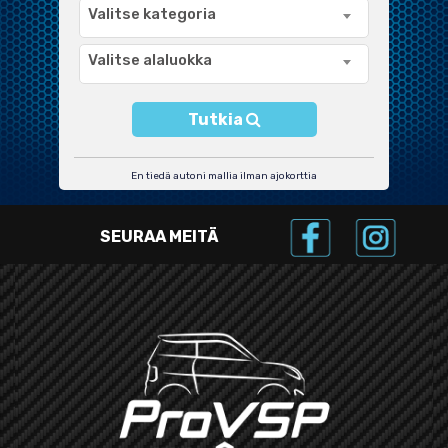
Valitse kategoria
Valitse alaluokka
Tutkia
En tiedä autoni mallia ilman ajokorttia
SEURAA MEITÄ