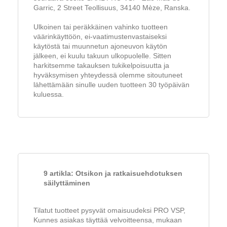
Garric, 2 Street Teollisuus, 34140 Mèze, Ranska.
Ulkoinen tai peräkkäinen vahinko tuotteen
väärinkäyttöön, ei-vaatimustenvastaiseksi
käytöstä tai muunnetun ajoneuvon käytön
jälkeen, ei kuulu takuun ulkopuolelle. Sitten
harkitsemme takauksen tukikelpoisuutta ja
hyväksymisen yhteydessä olemme sitoutuneet
lähettämään sinulle uuden tuotteen 30 työpäivän
kuluessa.
9 artikla: Otsikon ja ratkaisuehdotuksen
säilyttäminen
Tilatut tuotteet pysyvät omaisuudeksi PRO VSP,
Kunnes asiakas täyttää velvoitteensa, mukaan