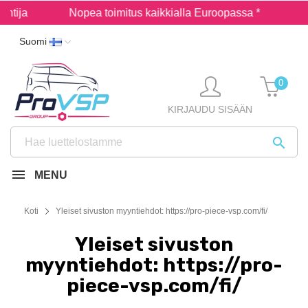
Nopea toimitus kaikkialla Euroopassa *
Turvall
Suomi
0
KIRJAUDU SISÄÄN

MENU
Koti
Yleiset sivuston myyntiehdot: https://pro-piece-vsp.com/fi/
Yleiset sivuston
myyntiehdot: https://pro-
piece-vsp.com/fi/