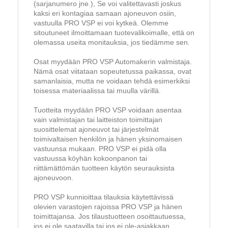
(sarjanumero jne.), Se voi valitettavasti joskus
kaksi eri kontagiaa samaan ajoneuvon osiin,
vastuulla PRO VSP ei voi kytkeä. Olemme
sitoutuneet ilmoittamaan tuotevalikoimalle, että on
olemassa useita monitauksia, jos tiedämme sen.
Osat myydään PRO VSP Automakerin valmistaja.
Nämä osat viitataan sopeutetussa paikassa, ovat
samanlaisia, mutta ne voidaan tehdä esimerkiksi
toisessa materiaalissa tai muulla värillä.
Tuotteita myydään PRO VSP voidaan asentaa
vain valmistajan tai laitteiston toimittajan
suosittelemat ajoneuvot tai järjestelmät
toimivaltaisen henkilön ja hänen yksinomaisen
vastuunsa mukaan. PRO VSP ei pidä olla
vastuussa köyhän kokoonpanon tai
riittämättömän tuotteen käytön seurauksista
ajoneuvoon.
PRO VSP kunnioittaa tilauksia käytettävissä
olevien varastojen rajoissa PRO VSP ja hänen
toimittajansa. Jos tilaustuotteen osoittautuessa,
jos ei ole saatavilla tai jos ei ole-asiakkaan