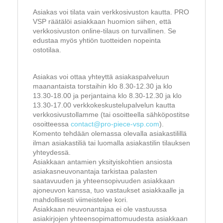
Asiakas voi tilata vain verkkosivuston kautta. PRO
VSP räätälöi asiakkaan huomion siihen, että
verkkosivuston online-tilaus on turvallinen. Se
edustaa myös yhtiön tuotteiden nopeinta
ostotilaa.
Asiakas voi ottaa yhteyttä asiakaspalveluun
maanantaista torstaihin klo 8.30-12.30 ja klo
13.30-18.00 ja perjantaina klo 8.30-12.30 ja klo
13.30-17.00 verkkokeskustelupalvelun kautta
verkkosivustollamme (tai osoitteella sähköpostitse
osoitteessa
contact@pro-piece-vsp.com
).
Komento tehdään olemassa olevalla asiakastilillä
ilman asiakastiliä tai luomalla asiakastilin tilauksen
yhteydessä.
Asiakkaan antamien yksityiskohtien ansiosta
asiakasneuvonantaja tarkistaa palasten
saatavuuden ja yhteensopivuuden asiakkaan
ajoneuvon kanssa, tuo vastaukset asiakkaalle ja
mahdollisesti viimeistelee kori.
Asiakkaan neuvonantajaa ei ole vastuussa
asiakirjojen yhteensopimattomuudesta asiakkaan