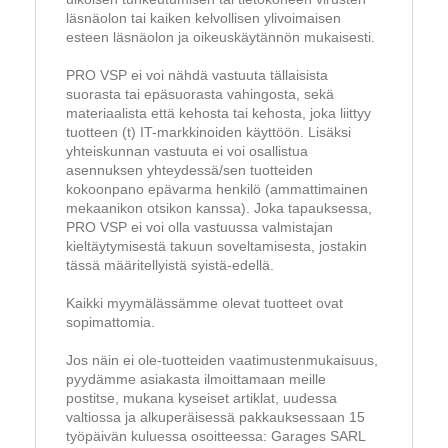
läsnäolon tai kaiken kelvollisen ylivoimaisen
esteen läsnäolon ja oikeuskäytännön mukaisesti.
PRO VSP ei voi nähdä vastuuta tällaisista
suorasta tai epäsuorasta vahingosta, sekä
materiaalista että kehosta tai kehosta, joka liittyy
tuotteen (t) IT-markkinoiden käyttöön. Lisäksi
yhteiskunnan vastuuta ei voi osallistua
asennuksen yhteydessä/sen tuotteiden
kokoonpano epävarma henkilö (ammattimainen
mekaanikon otsikon kanssa). Joka tapauksessa,
PRO VSP ei voi olla vastuussa valmistajan
kieltäytymisestä takuun soveltamisesta, jostakin
tässä määritellyistä syistä-edellä.
Kaikki myymälässämme olevat tuotteet ovat
sopimattomia.
Jos näin ei ole-tuotteiden vaatimustenmukaisuus,
pyydämme asiakasta ilmoittamaan meille
postitse, mukana kyseiset artiklat, uudessa
valtiossa ja alkuperäisessä pakkauksessaan 15
työpäivän kuluessa osoitteessa: Garages SARL