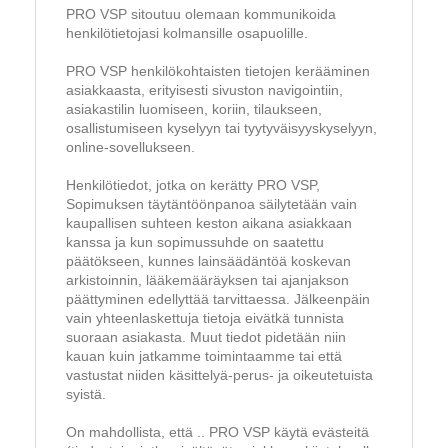
PRO VSP sitoutuu olemaan kommunikoida
henkilötietojasi kolmansille osapuolille.
PRO VSP henkilökohtaisten tietojen kerääminen
asiakkaasta, erityisesti sivuston navigointiin,
asiakastilin luomiseen, koriin, tilaukseen,
osallistumiseen kyselyyn tai tyytyväisyyskyselyyn,
online-sovellukseen.
Henkilötiedot, jotka on kerätty PRO VSP,
Sopimuksen täytäntöönpanoa säilytetään vain
kaupallisen suhteen keston aikana asiakkaan
kanssa ja kun sopimussuhde on saatettu
päätökseen, kunnes lainsäädäntöä koskevan
arkistoinnin, lääkemääräyksen tai ajanjakson
päättyminen edellyttää tarvittaessa. Jälkeenpäin
vain yhteenlaskettuja tietoja eivätkä tunnista
suoraan asiakasta. Muut tiedot pidetään niin
kauan kuin jatkamme toimintaamme tai että
vastustat niiden käsittelyä-perus- ja oikeutetuista
syistä.
On mahdollista, että .. PRO VSP käytä evästeitä