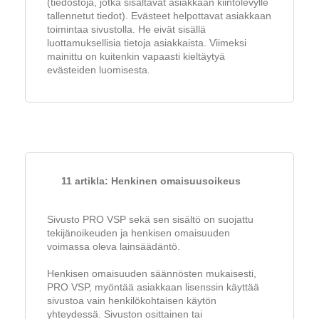
(tiedostoja, jotka sisältävät asiakkaan kiintolevylle
tallennetut tiedot). Evästeet helpottavat asiakkaan
toimintaa sivustolla. He eivät sisällä
luottamuksellisia tietoja asiakkaista. Viimeksi
mainittu on kuitenkin vapaasti kieltäytyä
evästeiden luomisesta.
11 artikla: Henkinen omaisuusoikeus
Sivusto PRO VSP sekä sen sisältö on suojattu
tekijänoikeuden ja henkisen omaisuuden
voimassa oleva lainsäädäntö.
Henkisen omaisuuden säännösten mukaisesti,
PRO VSP, myöntää asiakkaan lisenssin käyttää
sivustoa vain henkilökohtaisen käytön
yhteydessä. Sivuston osittainen tai