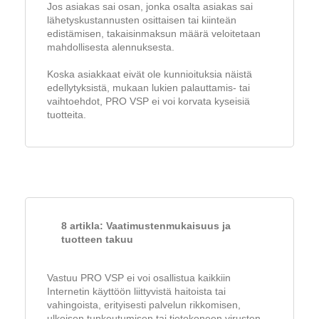
Jos asiakas sai osan, jonka osalta asiakas sai
lähetyskustannusten osittaisen tai kiinteän
edistämisen, takaisinmaksun määrä veloitetaan
mahdollisesta alennuksesta.
Koska asiakkaat eivät ole kunnioituksia näistä
edellytyksistä, mukaan lukien palauttamis- tai
vaihtoehdot, PRO VSP ei voi korvata kyseisiä
tuotteita.
8 artikla: Vaatimustenmukaisuus ja
tuotteen takuu
Vastuu PRO VSP ei voi osallistua kaikkiin
Internetin käyttöön liittyvistä haitoista tai
vahingoista, erityisesti palvelun rikkomisen,
ulkoisen tunkeutumisen tai tietokoneen virusten