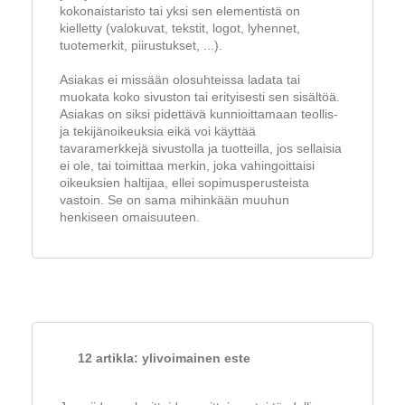
kokonaistaristo tai yksi sen elementistä on
kielletty (valokuvat, tekstit, logot, lyhennet,
tuotemerkit, piirustukset, ...).
Asiakas ei missään olosuhteissa ladata tai
muokata koko sivuston tai erityisesti sen sisältöä.
Asiakas on siksi pidettävä kunnioittamaan teollis-
ja tekijänoikeuksia eikä voi käyttää
tavaramerkkejä sivustolla ja tuotteilla, jos sellaisia
ei ole, tai toimittaa merkin, joka vahingoittaisi
oikeuksien haltijaa, ellei sopimusperusteista
vastoin. Se on sama mihinkään muuhun
henkiseen omaisuuteen.
12 artikla: ylivoimainen este