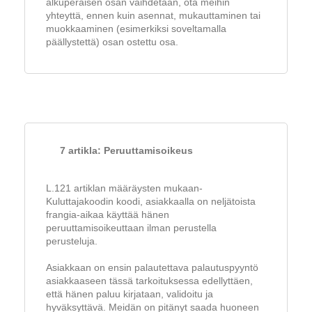
alkuperäisen osan vaihdetaan, ota meihin
yhteyttä, ennen kuin asennat, mukauttaminen tai
muokkaaminen (esimerkiksi soveltamalla
päällystettä) osan ostettu osa.
7 artikla: Peruuttamisoikeus
L.121 artiklan määräysten mukaan-
Kuluttajakoodin koodi, asiakkaalla on neljätoista
frangia-aikaa käyttää hänen
peruuttamisoikeuttaan ilman perustella
perusteluja.
Asiakkaan on ensin palautettava palautuspyyntö
asiakkaaseen tässä tarkoituksessa edellyttäen,
että hänen paluu kirjataan, validoitu ja
hyväksyttävä. Meidän on pitänyt saada huoneen