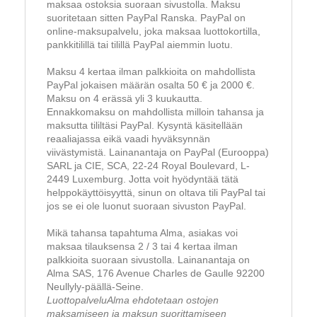
maksaa ostoksia suoraan sivustolla. Maksu
suoritetaan sitten PayPal Ranska. PayPal on
online-maksupalvelu, joka maksaa luottokortilla,
pankkitilillä tai tilillä PayPal aiemmin luotu.
Maksu 4 kertaa ilman palkkioita on mahdollista
PayPal jokaisen määrän osalta 50 € ja 2000 €.
Maksu on 4 erässä yli 3 kuukautta.
Ennakkomaksu on mahdollista milloin tahansa ja
maksutta tililtäsi PayPal. Kysyntä käsitellään
reaaliajassa eikä vaadi hyväksynnän
viivästymistä. Lainanantaja on PayPal (Eurooppa)
SARL ja CIE, SCA, 22-24 Royal Boulevard, L-
2449 Luxemburg. Jotta voit hyödyntää tätä
helppokäyttöisyyttä, sinun on oltava tili PayPal tai
jos se ei ole luonut suoraan sivuston PayPal.
Mikä tahansa tapahtuma Alma, asiakas voi
maksaa tilauksensa 2 / 3 tai 4 kertaa ilman
palkkioita suoraan sivustolla. Lainanantaja on
Alma SAS, 176 Avenue Charles de Gaulle 92200
Neullyly-päällä-Seine.
LuottopalveluAlma ehdotetaan ostojen
maksamiseen ja maksun suorittamiseen