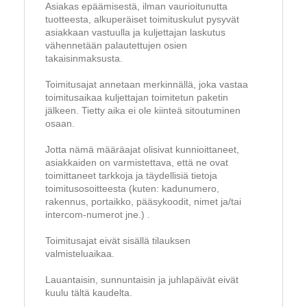
Asiakas epäämisestä, ilman vaurioitunutta
tuotteesta, alkuperäiset toimituskulut pysyvät
asiakkaan vastuulla ja kuljettajan laskutus
vähennetään palautettujen osien
takaisinmaksusta.
Toimitusajat annetaan merkinnällä, joka vastaa
toimitusaikaa kuljettajan toimitetun paketin
jälkeen. Tietty aika ei ole kiinteä sitoutuminen
osaan.
Jotta nämä määräajat olisivat kunnioittaneet,
asiakkaiden on varmistettava, että ne ovat
toimittaneet tarkkoja ja täydellisiä tietoja
toimitusosoitteesta (kuten: kadunumero,
rakennus, portaikko, pääsykoodit, nimet ja/tai
intercom-numerot jne.) .
Toimitusajat eivät sisällä tilauksen
valmisteluaikaa.
Lauantaisin, sunnuntaisin ja juhlapäivät eivät
kuulu tältä kaudelta.