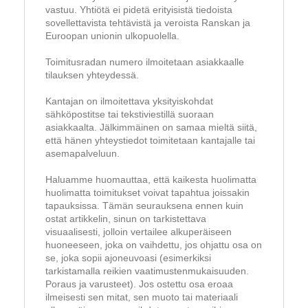
vastuu. Yhtiötä ei pidetä erityisistä tiedoista
sovellettavista tehtävistä ja veroista Ranskan ja
Euroopan unionin ulkopuolella.
Toimitusradan numero ilmoitetaan asiakkaalle
tilauksen yhteydessä.
Kantajan on ilmoitettava yksityiskohdat
sähköpostitse tai tekstiviestillä suoraan
asiakkaalta. Jälkimmäinen on samaa mieltä siitä,
että hänen yhteystiedot toimitetaan kantajalle tai
asemapalveluun.
Haluamme huomauttaa, että kaikesta huolimatta
huolimatta toimitukset voivat tapahtua joissakin
tapauksissa. Tämän seurauksena ennen kuin
ostat artikkelin, sinun on tarkistettava
visuaalisesti, jolloin vertailee alkuperäiseen
huoneeseen, joka on vaihdettu, jos ohjattu osa on
se, joka sopii ajoneuvoasi (esimerkiksi
tarkistamalla reikien vaatimustenmukaisuuden.
Poraus ja varusteet). Jos ostettu osa eroaa
ilmeisesti sen mitat, sen muoto tai materiaali