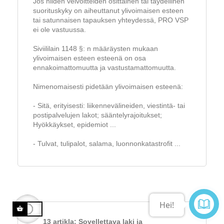
Jos niiden velvoitteiden osittainen tai täydellinen
suorituskyky on aiheuttanut ylivoimaisen esteen
tai satunnaisen tapauksen yhteydessä, PRO VSP
ei ole vastuussa.
Siviililain 1148 §: n määräysten mukaan
ylivoimaisen esteen esteenä on osa
ennakoimattomuutta ja vastustamattomuutta.
Nimenomaisesti pidetään ylivoimaisen esteenä:
- Sitä, erityisesti: liikennevälineiden, viestintä- tai
postipalvelujen lakot; sääntelyrajoitukset;
Hyökkäykset, epidemiot ...
- Tulvat, tulipalot, salama, luonnonkatastrofit ...
Hei!
13 artikla: Sovellettava laki ja