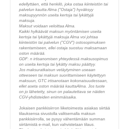
edellyttäen, että henkilö, joka ostaa kiinteistön tai
palvelun kautta Alma ("Ostaja") hyväksyy
maksupyynnön useita kertoja tai lykättyjä
maksuja.
Maksut voidaan veloittaa Alma.
Kaikki hylkäävät maksun myöntämisen useita
kertoja tai lykättyjä maksuja Alma voi johtaa
kiinteistön tai palvelun ("CGV") ostosopimuksen
rakentamiseen, ellei ostaja suostuu maksamaan
oston määrää.
GDF: n irtisanomisen yhteydessä maksusopimus
on useita kertoja tai lykätty maksu päättyy.
Jos maksuratkaisun vetäytyminen useaan
otteeseen tai maksun suorittamiseen käytettyyn
maksuun, GTC irtisanotaan kokonaisuudessaan,
ellet aseta oston määrää kauttaAlma. Jos tuote
on jo lähetetty, sinun on palautettava se näiden
CGV-yhdisteiden enimmäisaika.
Jokaisen pankkisiirron liiketoimesta asiakas siirtää
tilauksensa sivustolla valitsemalla maksun
pankkisiirrolla, se pysyy vähentämään summan
siirtämistä e-mail, kun vahvistetaan tilaus.