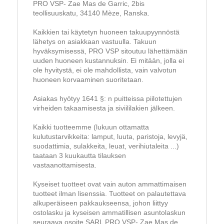
PRO VSP- Zae Mas de Garric, 2bis
teollisuuskatu, 34140 Mèze, Ranska.
Kaikkien tai käytetyn huoneen takuupyynnöstä
lähetys on asiakkaan vastuulla. Takuun
hyväksymisessä, PRO VSP sitoutuu lähettämään
uuden huoneen kustannuksin. Ei mitään, jolla ei
ole hyvitystä, ei ole mahdollista, vain valvotun
huoneen korvaaminen suoritetaan.
Asiakas hyötyy 1641 §: n puitteissa piilotettujen
virheiden takaamisesta ja siviililakien jälkeen.
Kaikki tuotteemme (lukuun ottamatta
kulutustarvikkeita: lamput, luuta, paristoja, levyjä,
suodattimia, sulakkeita, leuat, verihiutaleita ...)
taataan 3 kuukautta tilauksen
vastaanottamisesta.
Kyseiset tuotteet ovat vain auton ammattimaisen
tuotteet ilman lisenssia. Tuotteet on palautettava
alkuperäiseen pakkaukseensa, johon liittyy
ostolasku ja kyseisen ammatillisen asuntolaskun
seuraava osoite SARL PRO VSP- Zae Mas de