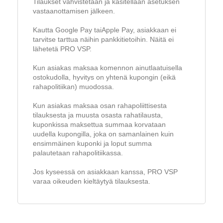
Tilaukset vahvistetaan ja käsitellään asetuksen
vastaanottamisen jälkeen.
Kautta Google Pay taiApple Pay, asiakkaan ei
tarvitse tarttua näihin pankkitietoihin. Näitä ei
lähetetä PRO VSP.
Kun asiakas maksaa komennon ainutlaatuisella
ostokudolla, hyvitys on yhtenä kupongin (eikä
rahapolitiikan) muodossa.
Kun asiakas maksaa osan rahapoliittisesta
tilauksesta ja muusta osasta rahatilausta,
kuponkissa maksettua summaa korvataan
uudella kupongilla, joka on samanlainen kuin
ensimmäinen kuponki ja loput summa
palautetaan rahapolitiikassa.
Jos kyseessä on asiakkaan kanssa, PRO VSP
varaa oikeuden kieltäytyä tilauksesta.