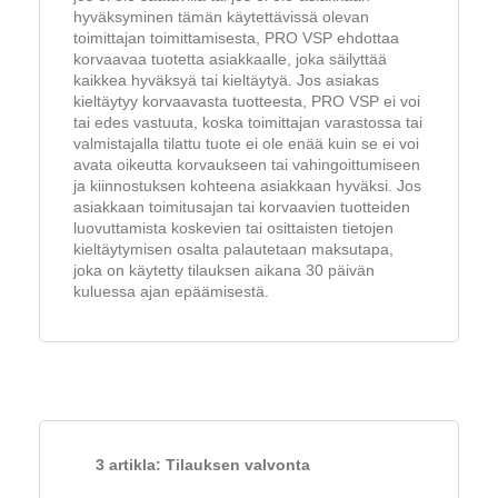
hyväksyminen tämän käytettävissä olevan
toimittajan toimittamisesta, PRO VSP ehdottaa
korvaavaa tuotetta asiakkaalle, joka säilyttää
kaikkea hyväksyä tai kieltäytyä. Jos asiakas
kieltäytyy korvaavasta tuotteesta, PRO VSP ei voi
tai edes vastuuta, koska toimittajan varastossa tai
valmistajalla tilattu tuote ei ole enää kuin se ei voi
avata oikeutta korvaukseen tai vahingoittumiseen
ja kiinnostuksen kohteena asiakkaan hyväksi. Jos
asiakkaan toimitusajan tai korvaavien tuotteiden
luovuttamista koskevien tai osittaisten tietojen
kieltäytymisen osalta palautetaan maksutapa,
joka on käytetty tilauksen aikana 30 päivän
kuluessa ajan epäämisestä.
3 artikla: Tilauksen valvonta