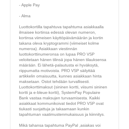
- Apple Pay
- Alma
Luottokortilla tapahtuva tapahtuma asiakkaalla
ilmaisee kortinsa edessä olevan numeron,
kortinsa viimeisen käyttöpäivämäärän ja kortin
takana oleva kryptogrammi (viimeiset kolme
numeroa). Asiakkaan viestinnän
luottokorttinumeronsa on lupaa PRO VSP
veloitetaan hänen tilinsä jopa hänen tilauksensa
määrään. Ei lähetä-palautusta ei hyväksytä,
riippumatta motivoista. PRO VSP säilyttää
artikkelin omaisuutta, kunnes asiakkaan hinta
maksetaan. Ostot tehdään turvallisesti.
Luottokorttimaksut (sininen kortti, viisumi sininen
kortti ja e-bleue-kortti), SystemPay Populaire
Bank vastaa maksujen turvaamisesta. Kaikki
asiakkaat kommunikoivat tiedot PRO VSP ovat
tiukasti suojattuja ja takaamaan kunkin
tapahtuman vaatimustenmukaisuus ja kiinnitys.
Mikä tahansa tapahtuma PayPal ,asiakas voi