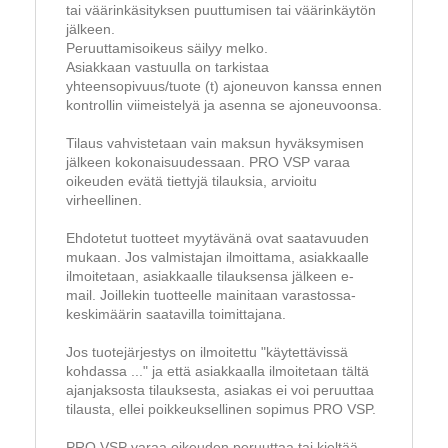
tai väärinkäsityksen puuttumisen tai väärinkäytön
jälkeen.
Peruuttamisoikeus säilyy melko.
Asiakkaan vastuulla on tarkistaa
yhteensopivuus/tuote (t) ajoneuvon kanssa ennen
kontrollin viimeistelyä ja asenna se ajoneuvoonsa.
Tilaus vahvistetaan vain maksun hyväksymisen
jälkeen kokonaisuudessaan. PRO VSP varaa
oikeuden evätä tiettyjä tilauksia, arvioitu
virheellinen.
Ehdotetut tuotteet myytävänä ovat saatavuuden
mukaan. Jos valmistajan ilmoittama, asiakkaalle
ilmoitetaan, asiakkaalle tilauksensa jälkeen e-
mail. Joillekin tuotteelle mainitaan varastossa-
keskimäärin saatavilla toimittajana.
Jos tuotejärjestys on ilmoitettu "käytettävissä
kohdassa ..." ja että asiakkaalla ilmoitetaan tältä
ajanjaksosta tilauksesta, asiakas ei voi peruuttaa
tilausta, ellei poikkeuksellinen sopimus PRO VSP.
PRO VSP varaa oikeuden peruuttaa tai kieltää