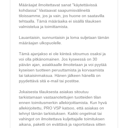
Määräajat ilmoitettavat sanat "käytettävissä
kohdassa" Vastaavat saapumisvälineitä
tiloissamme, jos ja vain, jos huone on saatavilla
tehtaalla. Tämä määräaika ei sisällä tilauksen
valmistelua ja toimittamista.
Lauantaisin, sunnuntaisin ja loma suljetaan tämän
määräajan ulkopuolelle.
Tämä ajanjakso ei ole kiinteä sitoumus osaksi ja
voi olla pitkänomainen. Jos kyseessä on 30
päivän ajan, asiakkaalle ilmoitetaan ja voi pyytää
kyseisen tuotteen peruuttamista ja korvaamista
tai takaisinmaksua. Hänen jälkeen hänellä on
pyydettävä sitä e-mail tai postitse.
Jokaisesta tilauksesta asiakas sitoutuu
tarkistamaan vastaanotettujen tuotteiden tilan
ennen toimitusmerkin allekirjoittamista. Kun hyvä
allekirjoitettu, PRO VSP katsoo, että asiakas on
tehnyt tämän tarkistuksen. Kaikki ongelmat tai
vahingot on ilmoitettava kuljettajalle toimituksen
aikana, paketti on evättävä ja raportoitava sitten