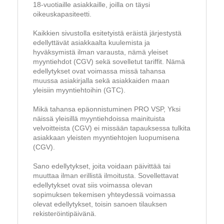
18-vuotiaille asiakkaille, joilla on täysi
oikeuskapasiteetti.
Kaikkien sivustolla esitetyistä eräistä järjestystä
edellyttävät asiakkaalta kuulemista ja
hyväksymistä ilman varausta, nämä yleiset
myyntiehdot (CGV) sekä sovelletut tariffit. Nämä
edellytykset ovat voimassa missä tahansa
muussa asiakirjalla sekä asiakkaiden maan
yleisiin myyntiehtoihin (GTC).
Mikä tahansa epäonnistuminen PRO VSP, Yksi
näissä yleisillä myyntiehdoissa mainituista
velvoitteista (CGV) ei missään tapauksessa tulkita
asiakkaan yleisten myyntiehtojen luopumisena
(CGV).
Sano edellytykset, joita voidaan päivittää tai
muuttaa ilman erillistä ilmoitusta. Sovellettavat
edellytykset ovat siis voimassa olevan
sopimuksen tekemisen yhteydessä voimassa
olevat edellytykset, toisin sanoen tilauksen
rekisteröintipäivänä.