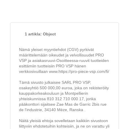
1 artikla: Object
Nämä yleiset myyntiehdot (CGV) pyrkivät
määrittelemään oikeudet ja velvollisuudet PRO
VSP ja asiakasruuvi-Osoitteessa-ruuvit tuotteiden
esittämiin tuotteisiin PRO VSP hänen
verkkosivuillaan www.https://pro-piece-vsp.com/fi/
Tämä sivusto julkaisee SARL PRO VSP,
osakeyhtiö 500 000,00 euroa, joka on rekisteröity
kauppakorkeakouluun ja Montpellierin
yhteiskunnissa 810 312 710 000 17, jonka
pääkonttori sijaitsee Zae Mas de Garric 2bis rue
de l'industrie, 34140 Mèze, Ranska .
Näitä yleisiä ehtoja sovelletaan kaikkiin sivustoon
liittyviin ehdotetuihin kohteisiin, ja ne on varattu yli