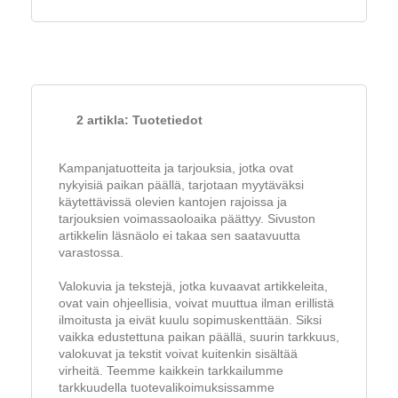
2 artikla: Tuotetiedot
Kampanjatuotteita ja tarjouksia, jotka ovat
nykyisiä paikan päällä, tarjotaan myytäväksi
käytettävissä olevien kantojen rajoissa ja
tarjouksien voimassaoloaika päättyy. Sivuston
artikkelin läsnäolo ei takaa sen saatavuutta
varastossa.
Valokuvia ja tekstejä, jotka kuvaavat artikkeleita,
ovat vain ohjeellisia, voivat muuttua ilman erillistä
ilmoitusta ja eivät kuulu sopimuskenttään. Siksi
vaikka edustettuna paikan päällä, suurin tarkkuus,
valokuvat ja tekstit voivat kuitenkin sisältää
virheitä. Teemme kaikkein tarkkailumme
tarkkuudella tuotevalikoimuksissamme