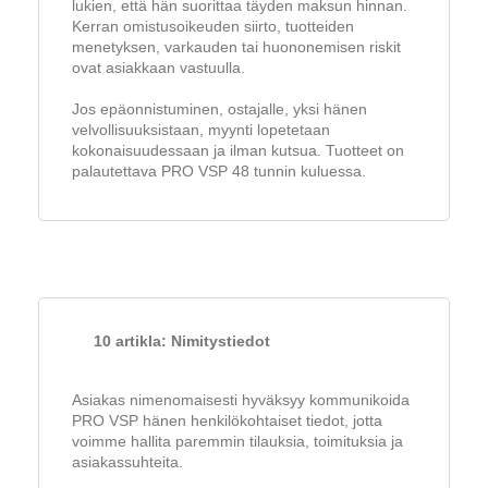
lukien, että hän suorittaa täyden maksun hinnan.
Kerran omistusoikeuden siirto, tuotteiden
menetyksen, varkauden tai huononemisen riskit
ovat asiakkaan vastuulla.
Jos epäonnistuminen, ostajalle, yksi hänen
velvollisuuksistaan, myynti lopetetaan
kokonaisuudessaan ja ilman kutsua. Tuotteet on
palautettava PRO VSP 48 tunnin kuluessa.
10 artikla: Nimitystiedot
Asiakas nimenomaisesti hyväksyy kommunikoida
PRO VSP hänen henkilökohtaiset tiedot, jotta
voimme hallita paremmin tilauksia, toimituksia ja
asiakassuhteita.