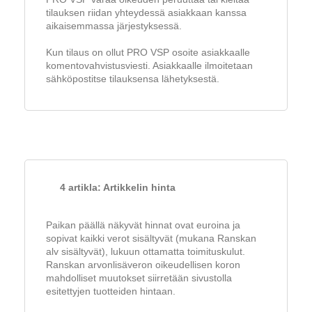
tilauksen riidan yhteydessä asiakkaan kanssa
aikaisemmassa järjestyksessä.
Kun tilaus on ollut PRO VSP osoite asiakkaalle
komentovahvistusviesti. Asiakkaalle ilmoitetaan
sähköpostitse tilauksensa lähetyksestä.
4 artikla: Artikkelin hinta
Paikan päällä näkyvät hinnat ovat euroina ja
sopivat kaikki verot sisältyvät (mukana Ranskan
alv sisältyvät), lukuun ottamatta toimituskulut.
Ranskan arvonlisäveron oikeudellisen koron
mahdolliset muutokset siirretään sivustolla
esitettyjen tuotteiden hintaan.