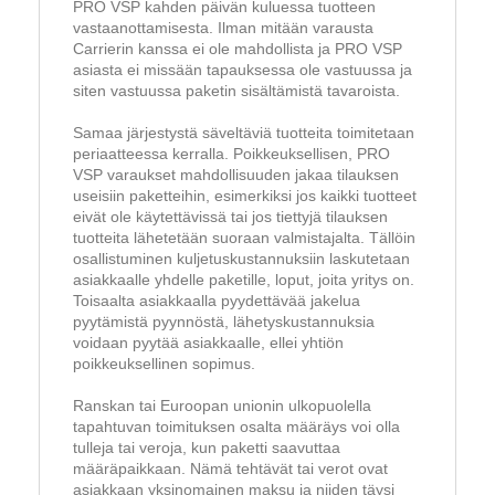
PRO VSP kahden päivän kuluessa tuotteen
vastaanottamisesta. Ilman mitään varausta
Carrierin kanssa ei ole mahdollista ja PRO VSP
asiasta ei missään tapauksessa ole vastuussa ja
siten vastuussa paketin sisältämistä tavaroista.
Samaa järjestystä säveltäviä tuotteita toimitetaan
periaatteessa kerralla. Poikkeuksellisen, PRO
VSP varaukset mahdollisuuden jakaa tilauksen
useisiin paketteihin, esimerkiksi jos kaikki tuotteet
eivät ole käytettävissä tai jos tiettyjä tilauksen
tuotteita lähetetään suoraan valmistajalta. Tällöin
osallistuminen kuljetuskustannuksiin laskutetaan
asiakkaalle yhdelle paketille, loput, joita yritys on.
Toisaalta asiakkaalla pyydettävää jakelua
pyytämistä pyynnöstä, lähetyskustannuksia
voidaan pyytää asiakkaalle, ellei yhtiön
poikkeuksellinen sopimus.
Ranskan tai Euroopan unionin ulkopuolella
tapahtuvan toimituksen osalta määräys voi olla
tulleja tai veroja, kun paketti saavuttaa
määräpaikkaan. Nämä tehtävät tai verot ovat
asiakkaan yksinomainen maksu ja niiden täysi