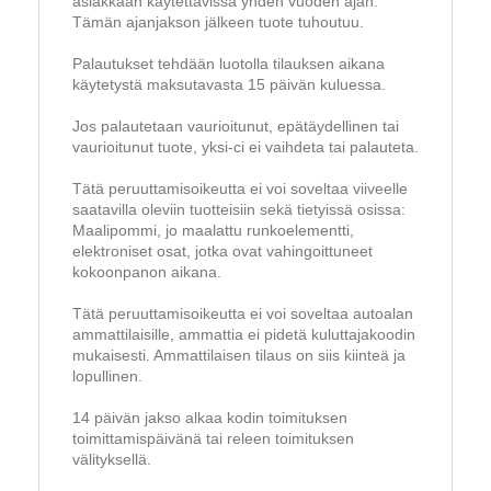
asiakkaan käytettävissä yhden vuoden ajan.
Tämän ajanjakson jälkeen tuote tuhoutuu.
Palautukset tehdään luotolla tilauksen aikana
käytetystä maksutavasta 15 päivän kuluessa.
Jos palautetaan vaurioitunut, epätäydellinen tai
vaurioitunut tuote, yksi-ci ei vaihdeta tai palauteta.
Tätä peruuttamisoikeutta ei voi soveltaa viiveelle
saatavilla oleviin tuotteisiin sekä tietyissä osissa:
Maalipommi, jo maalattu runkoelementti,
elektroniset osat, jotka ovat vahingoittuneet
kokoonpanon aikana.
Tätä peruuttamisoikeutta ei voi soveltaa autoalan
ammattilaisille, ammattia ei pidetä kuluttajakoodin
mukaisesti. Ammattilaisen tilaus on siis kiinteä ja
lopullinen.
14 päivän jakso alkaa kodin toimituksen
toimittamispäivänä tai releen toimituksen
välityksellä.