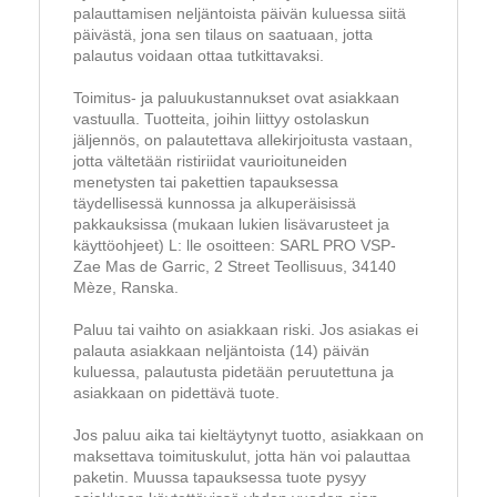
palauttamisen neljäntoista päivän kuluessa siitä
päivästä, jona sen tilaus on saatuaan, jotta
palautus voidaan ottaa tutkittavaksi.
Toimitus- ja paluukustannukset ovat asiakkaan
vastuulla. Tuotteita, joihin liittyy ostolaskun
jäljennös, on palautettava allekirjoitusta vastaan,
jotta vältetään ristiriidat vaurioituneiden
menetysten tai pakettien tapauksessa
täydellisessä kunnossa ja alkuperäisissä
pakkauksissa (mukaan lukien lisävarusteet ja
käyttöohjeet) L: lle osoitteen: SARL PRO VSP-
Zae Mas de Garric, 2 Street Teollisuus, 34140
Mèze, Ranska.
Paluu tai vaihto on asiakkaan riski. Jos asiakas ei
palauta asiakkaan neljäntoista (14) päivän
kuluessa, palautusta pidetään peruutettuna ja
asiakkaan on pidettävä tuote.
Jos paluu aika tai kieltäytynyt tuotto, asiakkaan on
maksettava toimituskulut, jotta hän voi palauttaa
paketin. Muussa tapauksessa tuote pysyy