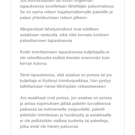
Jos koordinaattien tai muun ongelman
tapauksessa sovelletaan lähettäjän paluumaksua.
Se on sama releen hajattamattomalle paketille ja
palasi yhteiskuntaan releen jälkeen.
Alkuperäiset lähetysmaksut ovat edelleen
asiakkaan vastuulla, eikä niitä korvata tuotteen
palauttamisen tapauksessa.
Kodin toimittamisen tapauksessa kuljettajalla ei
ole velvollisuutta esittää itseään enemmän kuin
kerran kotona.
Siinä tapauksessa, että asiakas on poissa tai jos
kuljettaja ei löytänyt toimituspaikkaa, hän pystyy
tallettamaan hänet lähimpään relepisteeseen.
Jos asiakkaat ovat poissa, jos asiakas on poissa
ja antaa sopimuksen jättää paketin turvallisessa
paikassa tai kolmannelle osapuolelle, paketti
pidetään toimitetaan ja hyväksytty ja asiakkaalla
ei ole pelkästään viallisia tuotteita tai paketteja,
jotka eivät ole hänen paluunsa.