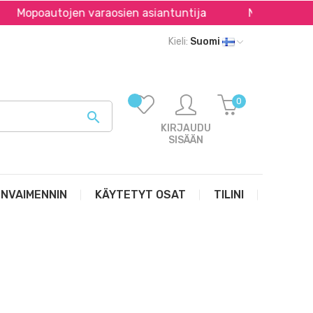
oautojen varaosien asiantuntija
Nopea toimitus kai
Kieli:
Suomi
0

KIRJAUDU
SISÄÄN
UNVAIMENNIN
KÄYTETYT OSAT
TILINI