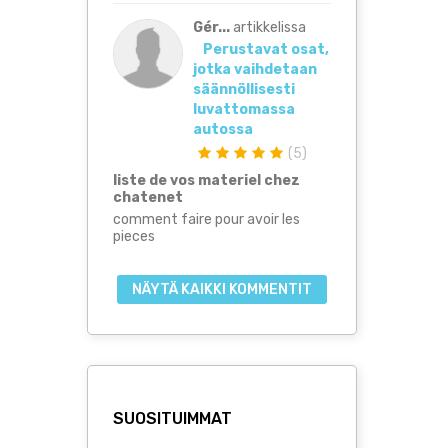
Gér...
artikkelissa
Perustavat osat,
jotka vaihdetaan
säännöllisesti
luvattomassa
autossa
(
5
)
liste de vos materiel chez
chatenet
comment faire pour avoir les
pieces
NÄYTÄ KAIKKI KOMMENTIT
SUOSITUIMMAT