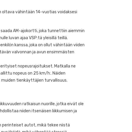
n oltava vähintään 14-vuotias voidaksesi
s saada AM-ajokortti, joka tunnettiin aiemmin
lle luvan ajaa VSP:tä yleisillä teillä.
enkilön kanssa, joka on ollut vähintään viiden
iittävän valvonnan ja avun ensimmäisten
n erityiset nopeusrajoitukset. Matkalla ne
 sallittu nopeus on 25 km/h:. Näiden
 muiden tienkäyttäjien turvallisuus.
kkuvuuden ratkaisun nuorille, jotka eivät ole
o ilman lisenssia
Miksi jotkut käytetyt
ollistaa niiden itsenäisen liikkumisen ja
vella: Laki, laitteet
osat ovat kalliimpia
säännöt Ranskassa &
kuin uusi? Selitykset
roopassa
PRO VSP
 perinteiset autot, mikä tekee niistä