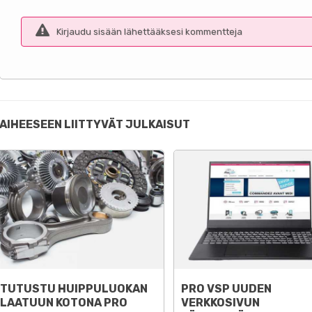
Kirjaudu sisään lähettääksesi kommentteja
AIHEESEEN LIITTYVÄT JULKAISUT
si Mega E-
Pro VSP Uuden
Tut
ähkö:
verkkosivun
laa
a vihreä
käynnistäminen pro-
VSP
us
piece-vsp.com
2
kymät
1
Pidin
20083
näkymät
1
kommentti
1
Pidin
Pro 
inöörit-MEGA
erik
Pro VSP Lisätietoja: Autojen
nnittelun rajoja
myyn
varaosat ilman tavaramerkkiä
usien Mega E-
sivu
TUTUSTU HUIPPULUOKAN
PRO VSP UUDEN
Aixam, Microcar, Ligier,
sähköä.Tämä 100%
LAATUUN KOTONA PRO
VERKKOSIVUN
ChatenetJA JDM, Bellier,