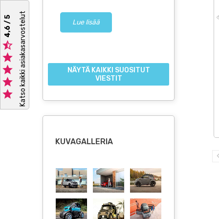
Katso kaikki asiakasarvostelut
4,6 / 5
Lue lisää
Lue lisä



NÄYTÄ KAIKKI SUOSITUT
VIESTIT


KUVAGALLERIA