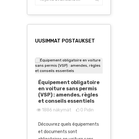
UUSIMMAT POSTAUKSET
Auto ilma
Équipement obligatoire
Kaikki u
en voiture sans permis
seurata 
(VSP) : amendes, règles
6236
näk
et conseils essentiels
1886
näkymät
0
Pidin
Rajoitettu s
äytetyt
impia
sähköiset e
Découvrez quels équipements
itykset
markkinakeh
et documents sont
auton Great