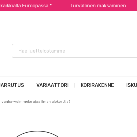
lla Euroopassa *
Turvallinen maksaminen
Mop
JARRUTUS
VARIAATTORI
KORIRAKENNE
ISK
a vanha-voimmeko ajaa ilman ajokorttia?