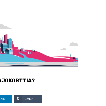
AJOKORTTIA?
edIn
Tumblr