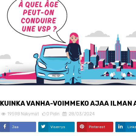
KUINKA VANHA-VOIMMEKO AJAA ILMAN 
19598
Näkymät
0
Pidin
28/03/2024
Jaa
Viserrys
Pinterest
Link