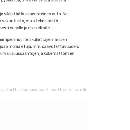
ja pysäköidä, mikä vähentää stressiä
306
näkymät
0
Pidin
1965
näkymät
0
Pidin
 ylläpitää kuin perinteinen auto. Ne
 ilman oikeudellista
Tutustu, miksi jotkut käytetyt
 vakuutusta, mikä tekee niistä
oitetta Ranskassa, VSP
osat voivat tuntua
sti nuorille ja opiskelijoille.
arustettava
kalliimmilta kuin yhdeksän
äkaudelle. Talvirenkaat,
mpien nuorten kuljettajien laillisen
t, sukat,...
Lue lisää
arjoaa monia etuja, mm. saavutettavuuden,
turvallisuussääntöjen ja kokemattomien
Lue lisää
 ajokorttia
,
Korjausoppaat luvattomille autoille