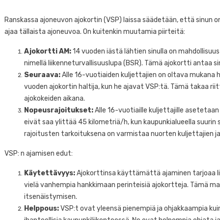
Ranskassa ajoneuvon ajokortin (VSP) laissa säädetään, että sinun o
ajaa tällaista ajoneuvoa. On kuitenkin muutamia piirteitä:
Ajokortti AM:
14 vuoden iästä lähtien sinulla on mahdollisuu
nimellä liikenneturvallisuuslupa (BSR). Tämä ajokortti antaa sinu
Seuraava:
Alle 16-vuotiaiden kuljettajien on oltava mukana h
vuoden ajokortin haltija, kun he ajavat VSP:tä. Tämä takaa r
ajokokeiden aikana.
Nopeusrajoitukset:
Alle 16-vuotiaille kuljettajille asetetaa
n lisenssia:
eivät saa ylittää 45 kilometriä/h, kun kaupunkialueella suurin
utuudet VSP: n
rajoitusten tarkoituksena on varmistaa nuorten kuljettajien ja
vuonna 2026
VSP: n ajamisen edut:
ymät
0
Pidin
Käytettävyys:
Ajokorttinsa käyttämättä ajaminen tarjoaa lii
arja, uudet mallit,
Turvallisuus autolla
Aut
vielä vanhempia hankkimaan perinteisiä ajokortteja. Tämä mahd
ilman lisenssia: hyvät
tal
distysaskelut ja
itsenäistymisen.
refleksit rullaa
ja 
itys: Tutustu
rauhallisesti VSP: ssä
Eu
Helppous:
VSP:t ovat yleensä pienempiä ja ohjakkaampia kuin
 2026 ilman...