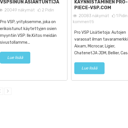
VSPSINUN ASIANTUNTIJA
KÄYNNISTÄMINEN PRO-
Casalini,...
PIECE-VSP.COM
20049
näkymät
2
Pidin
ä
20083
näkymät
1
Pidin
Lue lisää
Pro VSP, yrityksemme, joka on
kommentti
erikoistunut käytettyjen osien
Pro VSP Lisätietoja: Autojen
myyntiin VSP: lle.Kiitos meidän
varaosat ilman tavaramerkk
sivustollamme...
Aixam, Microcar, Ligier,
ChatenetJA JDM, Bellier, Casali
Lue lisää
Lue lisää