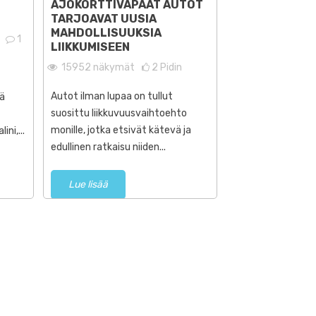
Lue lisää
Lue lisää
AJOKORTTIVAPAAT AUTOT
VALLANKUMOU
TARJOAVAT UUSIA
LUPAA
MAHDOLLISUUKSIA
1
30440
näkymä
LIIKKUMISEEN
15952
näkymät
2
Pidin
Löydä Citroën Ami
vallankumoukselli
Autot ilman lupaa on tullut
iä
joka määrittelee
suosittu liikkuvuusvaihtoehto
kaupunkiliikentee
monille, jotka etsivät kätevä ja
ni,...
artikkelissa...
edullinen ratkaisu niiden...
Lue lisää
Lue lisää