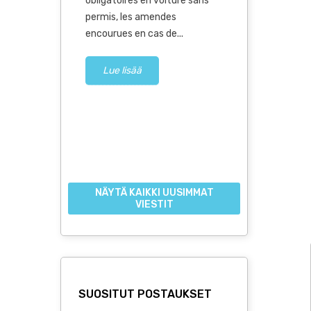
obligatoires en voiture sans
0
Pidin
permis, les amendes
Lue lisä
encourues en cas de...
kut käytetyt
hdeksän
Lue lisää
NÄYTÄ KAIKKI UUSIMMAT
VIESTIT
SUOSITUT POSTAUKSET