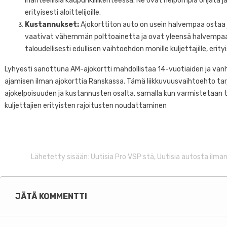
ihanteellisia kaupunkiliikenteessä. Ne ovat helpompia ohjata 
1679
näkymät
0
Pidin
3
erityisesti aloittelijoille.
ä
Kustannukset:
Ajokorttiton auto on usein halvempaa ostaa ja
Viimeaikaisen kaatumisen
Jopa
vaativat vähemmän polttoainetta ja ovat yleensä halvempaa
jälkeen-autojen vapaa-
velv
taloudellisesti edullisen vaihtoehdon monille kuljettajille, erityise
autojen testit, Pro VSP Ottaa
on v
päivityksen VSP: n
kylm
Lyhyesti sanottuna AM-ajokortti mahdollistaa 14-vuotiaiden ja vanhe
hyväksymisestä:...
ketju
ajamisen ilman ajokorttia Ranskassa. Tämä liikkuvuusvaihtoehto t
ajokelpoisuuden ja kustannusten osalta, samalla kun varmistetaan 
Lue lisää
kuljettajien erityisten rajoitusten noudattaminen
Lähetetty sisään:
Uutisia Pro VSP:stä
,
Uutisia autosta ilman
JÄTÄ KOMMENTTI