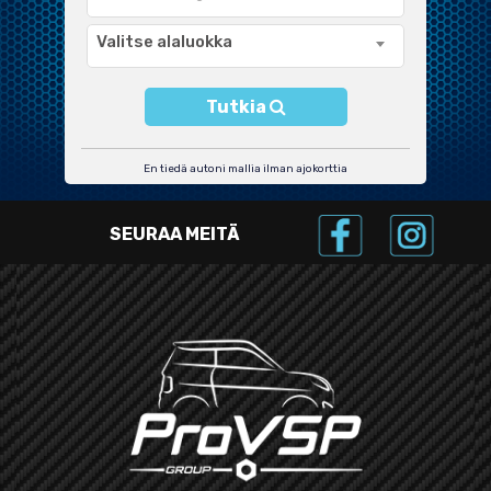
Valitse alaluokka
Tutkia
En tiedä autoni mallia ilman ajokorttia
SEURAA MEITÄ