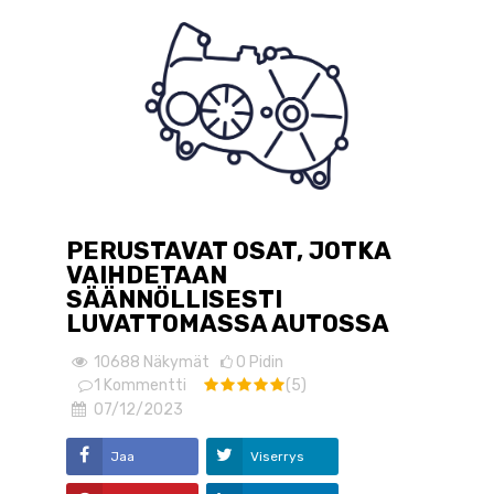
PERUSTAVAT OSAT, JOTKA
VAIHDETAAN
SÄÄNNÖLLISESTI
LUVATTOMASSA AUTOSSA
10688
Näkymät
0
Pidin
1
Kommentti
(5)
07/12/2023
Jaa
Viserrys