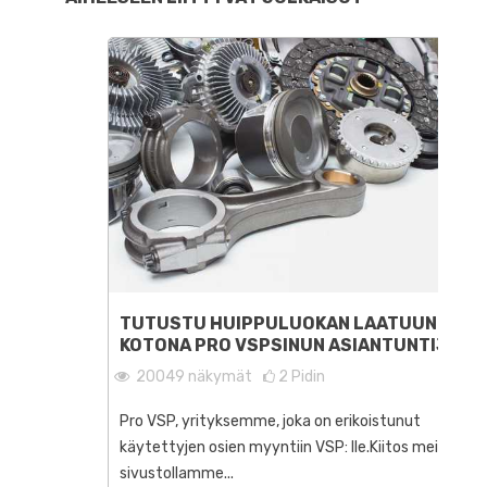
TUTUSTU HUIPPULUOKAN LAATUUN
KOTONA PRO VSPSINUN ASIANTUNTIJA
20049
näkymät
2
Pidin
Pro VSP, yrityksemme, joka on erikoistunut
käytettyjen osien myyntiin VSP: lle.Kiitos meidän
sivustollamme...