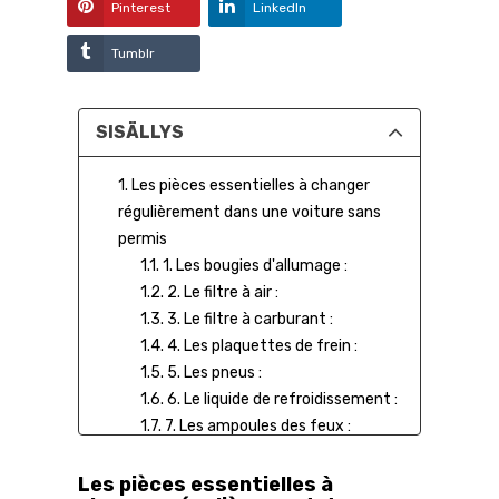
Pinterest
LinkedIn
Tumblr
SISÄLLYS
1. Les pièces essentielles à changer
régulièrement dans une voiture sans
permis
1.1. 1. Les bougies d'allumage :
1.2. 2. Le filtre à air :
1.3. 3. Le filtre à carburant :
1.4. 4. Les plaquettes de frein :
1.5. 5. Les pneus :
1.6. 6. Le liquide de refroidissement :
1.7. 7. Les ampoules des feux :
1.8. Conseils pour le remplacement
des pièces :
Les pièces essentielles à