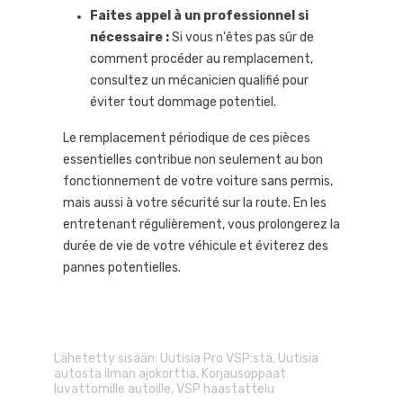
Faites appel à un professionnel si
nécessaire :
Si vous n'êtes pas sûr de
comment procéder au remplacement,
consultez un mécanicien qualifié pour
éviter tout dommage potentiel.
Le remplacement périodique de ces pièces
essentielles contribue non seulement au bon
fonctionnement de votre voiture sans permis,
mais aussi à votre sécurité sur la route. En les
entretenant régulièrement, vous prolongerez la
durée de vie de votre véhicule et éviterez des
pannes potentielles.
Lähetetty sisään:
Uutisia Pro VSP:stä
,
Uutisia
autosta ilman ajokorttia
,
Korjausoppaat
luvattomille autoille
,
VSP haastattelu