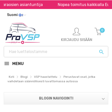
aosien asiantuntija
Nopea toimitus kaikkialla Euroo
Suomi
0
KIRJAUDU SISÄÄN

MENU
Koti
Blogi
VSP haastattelu
Perustavat osat, jotka
vaihdetaan säännöllisesti luvattomassa autossa
BLOGIN NAVIGOINTI