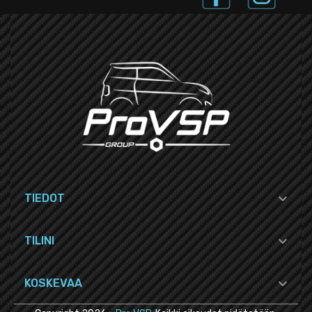

TIEDOT

TILINI

KOSKEVAA