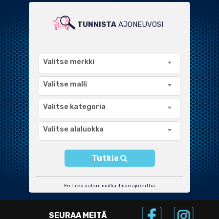
TUNNISTA
AJONEUVOSI
LAAJA VALIKOIMA
YHTEENSOPIVIA TUOTTEITA
Valitse merkki
Valitse malli
Valitse kategoria
Valitse alaluokka
Tutkia
En tiedä autoni mallia ilman ajokorttia
SEURAA MEITÄ