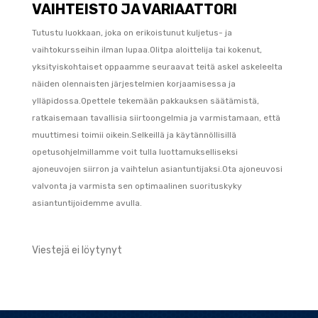
VAIHTEISTO JA VARIAATTORI
Tutustu luokkaan, joka on erikoistunut kuljetus- ja
vaihtokursseihin ilman lupaa.Olitpa aloittelija tai kokenut,
yksityiskohtaiset oppaamme seuraavat teitä askel askeleelta
näiden olennaisten järjestelmien korjaamisessa ja
ylläpidossa.Opettele tekemään pakkauksen säätämistä,
ratkaisemaan tavallisia siirtoongelmia ja varmistamaan, että
muuttimesi toimii oikein.Selkeillä ja käytännöllisillä
opetusohjelmillamme voit tulla luottamukselliseksi
ajoneuvojen siirron ja vaihtelun asiantuntijaksi.Ota ajoneuvosi
valvonta ja varmista sen optimaalinen suorituskyky
asiantuntijoidemme avulla.
Viestejä ei löytynyt