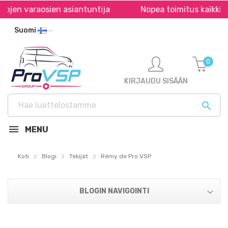
jen varaosien asiantuntija
Nopea toimitus kaikkiall
Suomi
0
KIRJAUDU SISÄÄN

MENU
Koti
Blogi
Tekijät
Rémy de Pro VSP
BLOGIN NAVIGOINTI