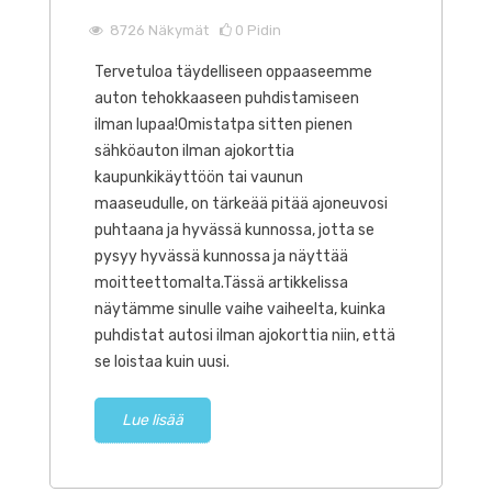
8726
Näkymät
0
Pidin
Tervetuloa täydelliseen oppaaseemme
auton tehokkaaseen puhdistamiseen
ilman lupaa!Omistatpa sitten pienen
sähköauton ilman ajokorttia
kaupunkikäyttöön tai vaunun
maaseudulle, on tärkeää pitää ajoneuvosi
puhtaana ja hyvässä kunnossa, jotta se
pysyy hyvässä kunnossa ja näyttää
moitteettomalta.Tässä artikkelissa
näytämme sinulle vaihe vaiheelta, kuinka
puhdistat autosi ilman ajokorttia niin, että
se loistaa kuin uusi.
Lue lisää