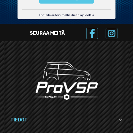
En tiedä autoni mallia ilman ajokorttia
SEURAA MEITÄ

TIEDOT