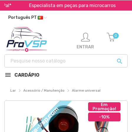
al*
Especialista em peças para microcarros
T
Português PT
0
ENTRAR

CARDÁPIO
Lar
Acessório / Manutenção
Alarme universal
Em
Promoção!
-10%