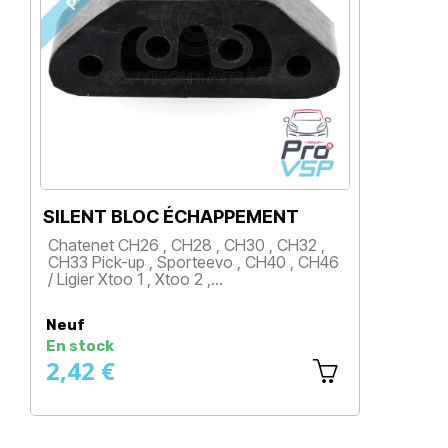
SILENT BLOC ÉCHAPPEMENT
F
Chatenet CH26 , CH28 , CH30 , CH32 ,
Mi
CH33 Pick-up , Sporteevo , CH40 , CH46
M.
/ Ligier Xtoo 1 , Xtoo 2 ,…
Du
Prix
Neuf
N
En stock
En
2,42 €
1