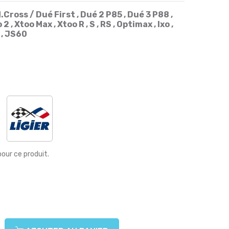
.Cross / Dué First , Dué 2 P85 , Dué 3 P88 ,
2 , Xtoo Max , Xtoo R , S , RS , Optimax , Ixo ,
 , JS60
pour ce produit.