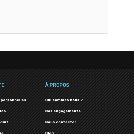
TE
À PROPOS
 personnelles
Qui sommes nous ?
des
Nos engagements
oduit
Nous contacter
ie
Blog