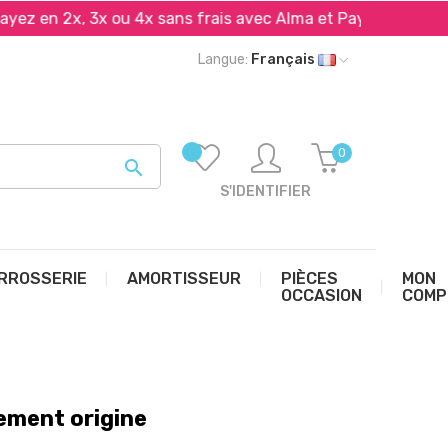
en 2x, 3x ou 4x sans frais avec Alma et PayPal*
Livr
Langue:
Français
0

S'IDENTIFIER
RROSSERIE
AMORTISSEUR
PIÈCES
MON
OCCASION
COMP
ement origine