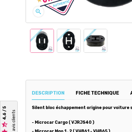

DESCRIPTION
FICHE TECHNIQUE
Silent bloc échappement origine pour voiture s
4,6 / 5
- Microcar Cargo ( VJRJS40 )


- Microcar Mgo 1 , 2 ( VH861 - VH865 )