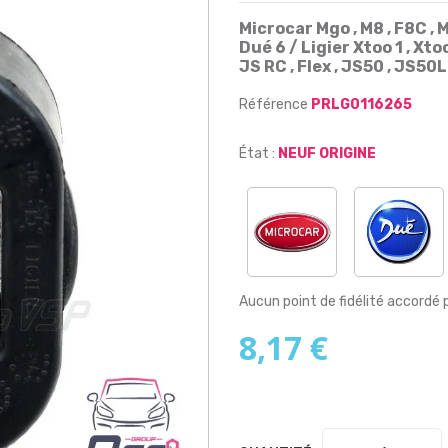
Microcar Mgo , M8 , F8C , M
Dué 6 / Ligier Xtoo 1 , Xtoo 
JS RC , Flex , JS50 , JS50L
Référence
PRLG0116265
État :
NEUF ORIGINE
Aucun point de fidélité accordé 
8,17 €