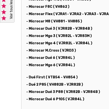
Voir tous les avis clients

- Microcar F8C ( VH862 )

- Microcar Flex ( VJRA1 - VJRA2 - VJRA3 - VJRA

- Microcar M8 ( VH881 - VH885 )
- Microcar Dué 3 ( VJR82B – VJR84B )
- Microcar Mgo 3 ( VJR82L - VJR83M )
- Microcar Mgo 4 ( VJR82L - VJR84L )
- Microcar M.Cross ( VJRD3 )
- Microcar Dué 6 ( VJR84L )
- Microcar Mgo 6 ( VJR84L )
- Dué First ( VTB54 - VH854 )
- Dué 2 P85 ( VH882B - VJR82B )
- Microcar Dué 3 P88 ( VJR82B - VJR84B )
- Microcar Dué 6 P105 ( VJR84L )