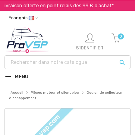
vraison offerte en point relais dès 99 € d’achat*
Expé
Français
0
S'IDENTIFIER

MENU
Accueil
Pièces moteur et silent bloc
Goujon de collecteur
d'échappement