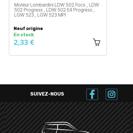
Moteur Lombardini LDW 502 Focs , LDW
M
502 Progress , LDW 502 E4 Progress ,
5
LGW 523 , LGW 523 MPI
L
Prix
Neuf origine
N
En stock
E
2,33 €
0
SUIVEZ-NOUS