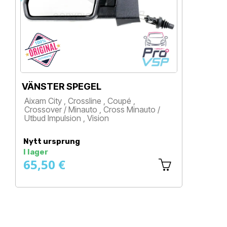
VÄNSTER SPEGEL
KROM
SPEG
Aixam City , Crossline , Coupé ,
Aixam C
Crossover / Minauto , Cross Minauto /
Crossov
Utbud Impulsion , Vision
Pris
Pris
Nytt ursprung
Nytt u
I lager
Tillgän
65,50 €
27,9