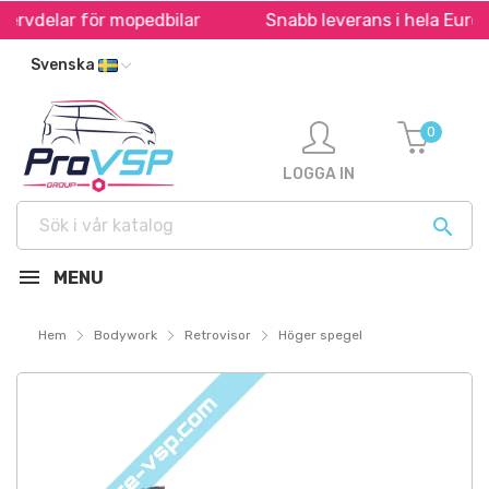
ervdelar för mopedbilar
Snabb leverans i hela Europa 
Svenska
0
LOGGA IN

MENU
Hem
Bodywork
Retrovisor
Höger spegel