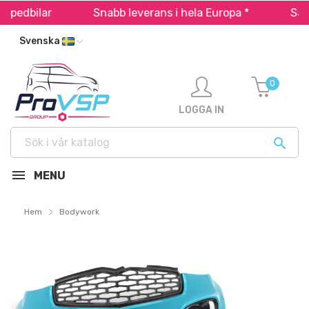
lar
Snabb leverans i hela Europa *
Säker beta
Svenska
0
LOGGA IN

MENU
Hem
Bodywork