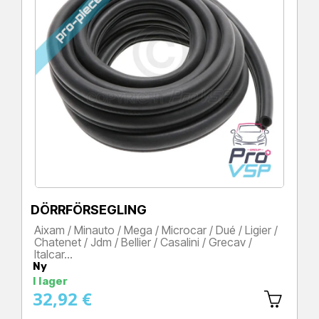
DÖRRFÖRSEGLING
Aixam / Minauto / Mega / Microcar / Dué / Ligier /
Chatenet / Jdm / Bellier / Casalini / Grecav /
Italcar…
Ny
Pris
I lager
32,92 €