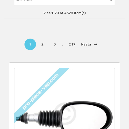

Visa 1-20 of 4328 item(s)
1
2
3
…
217
Nästa