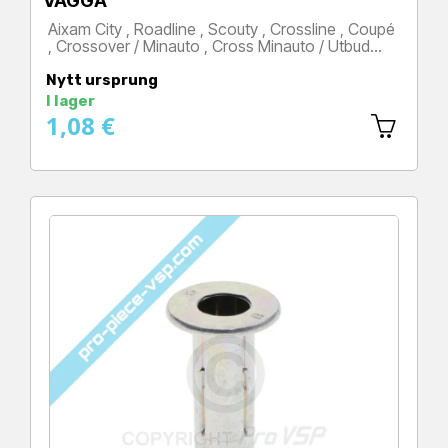
VAGGA
Aixam City , Roadline , Scouty , Crossline , Coupé
, Crossover / Minauto , Cross Minauto / Utbud…
Pris
Nytt ursprung
I lager
1,08 €