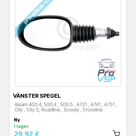
VÄNSTER SPEGEL
Aixam 400.4, 500.4 , 500.5 , A721 , A741 , A751 ,
City , City S, Roadline , Scouty , Crossline
Pris
Ny
I lager
29,92 €