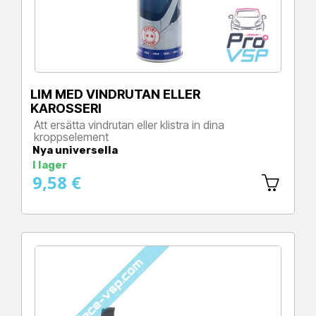
LIM MED VINDRUTAN ELLER
KAROSSERI
Att ersätta vindrutan eller klistra in dina
kroppselement
Pris
Nya universella
I lager
9,58 €