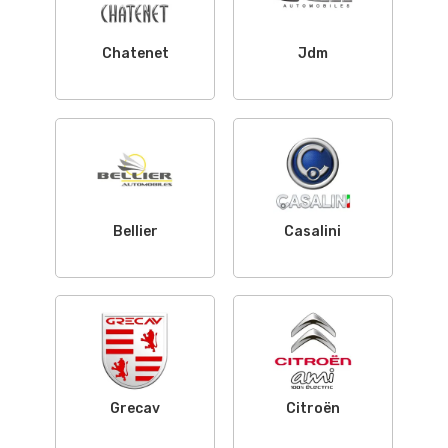
Chatenet
Jdm
Bellier
Casalini
Grecav
Citroën