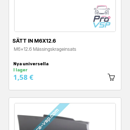
SÄTT IN M6X12.6
M6x12.6 Mässingskrageinsats
Pris
Nya universella
I lager
1,58 €