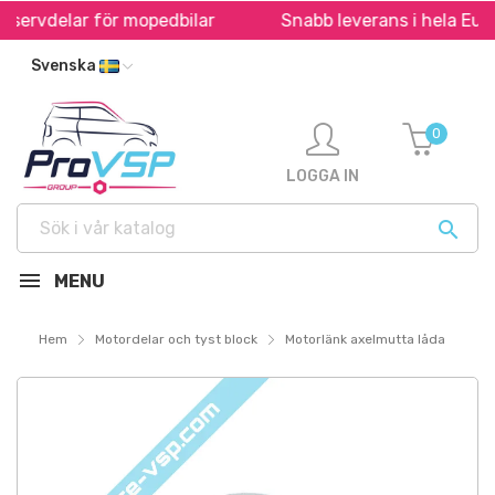
eservdelar för mopedbilar
Snabb leverans i hela Europ
Svenska
0
LOGGA IN

MENU
Hem
Motordelar och tyst block
Motorlänk axelmutta låda