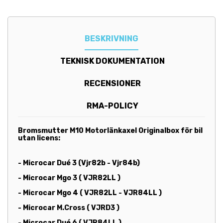
BESKRIVNING
TEKNISK DOKUMENTATION
RECENSIONER
RMA-POLICY
Bromsmutter M10 Motorlänkaxel Originalbox för bil
utan licens:
-
Microcar Dué 3 (Vjr82b - Vjr84b)
- Microcar Mgo 3 ( VJR82LL )
- Microcar Mgo 4 ( VJR82LL - VJR84LL )
- Microcar M.Cross ( VJRD3 )
- Microcar Dué 6 ( VJR84LL )