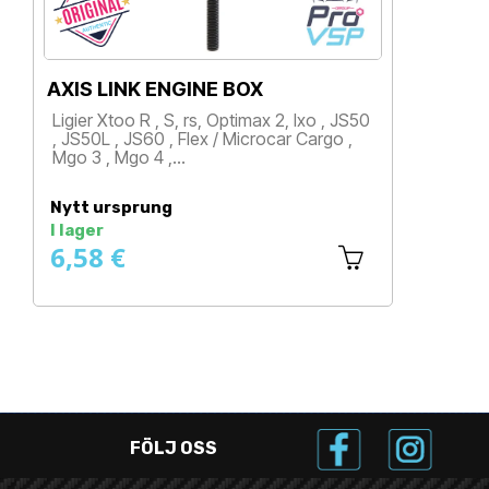
AXIS LINK ENGINE BOX
Ligier Xtoo R , S, rs, Optimax 2, Ixo , JS50
, JS50L , JS60 , Flex / Microcar Cargo ,
Mgo 3 , Mgo 4 ,…
Pris
Nytt ursprung
I lager
6,58 €
FÖLJ OSS