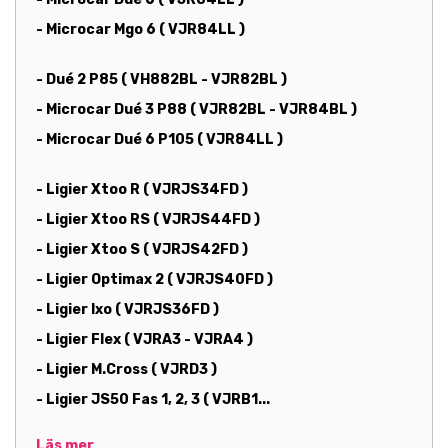
- Microcar Mgo 6 ( VJR84LL )
-
Dué 2 P85 ( VH882BL - VJR82BL )
- Microcar Dué 3 P88 ( VJR82BL - VJR84BL )
- Microcar Dué 6 P105 ( VJR84LL )
-
Ligier Xtoo R ( VJRJS34FD )
- Ligier Xtoo RS ( VJRJS44FD )
- Ligier Xtoo S ( VJRJS42FD )
- Ligier Optimax 2 ( VJRJS40FD )
- Ligier Ixo ( VJRJS36FD )
- Ligier Flex ( VJRA3 - VJRA4 )
- Ligier M.Cross ( VJRD3 )
- Ligier JS50 Fas 1, 2, 3 ( VJRB1...
Läs mer