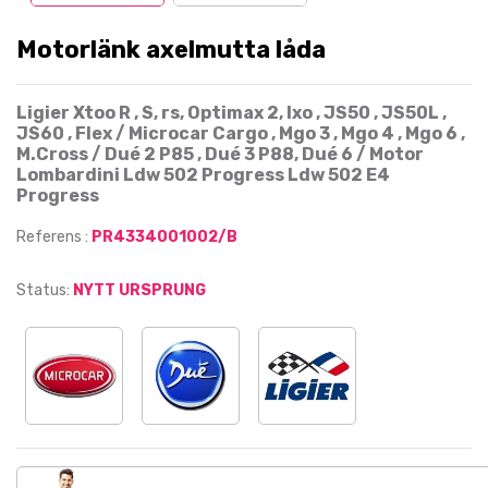
Motorlänk axelmutta låda
Ligier Xtoo R , S, rs, Optimax 2, Ixo , JS50 , JS50L ,
JS60 , Flex / Microcar Cargo , Mgo 3 , Mgo 4 , Mgo 6 ,
M.Cross / Dué 2 P85 , Dué 3 P88, Dué 6 / Motor
Lombardini Ldw 502 Progress Ldw 502 E4
Progress
Referens :
PR4334001002/B
Status:
NYTT URSPRUNG