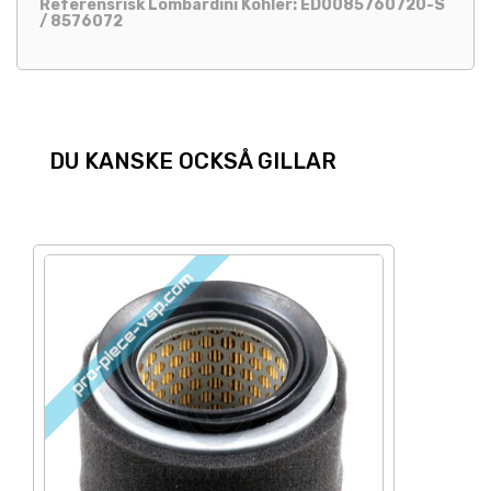
Referensrisk Lombardini Kohler: ED0085760720-S
/ 8576072
DU KANSKE OCKSÅ GILLAR