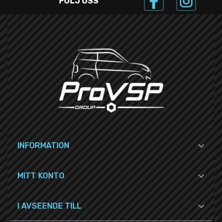
FÖLJ OSS

INFORMATION

MITT KONTO

I AVSEENDE TILL