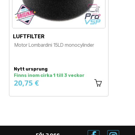
LUFTFILTER
D
Motor Lombardini 15LD monocylinder
M
E
Pris
Nytt ursprung
N
Finns inom cirka 1 till 3 veckor
F
20,75 €
3