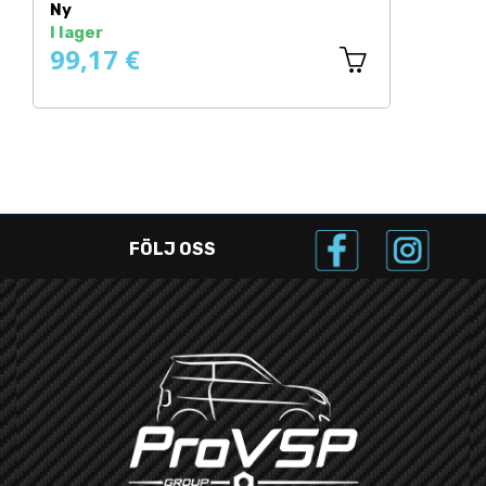
Ny
I lager
99,17 €
FÖLJ OSS