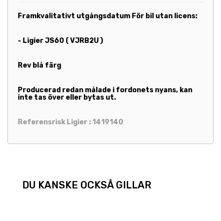
Framkvalitativt utgångsdatum
För bil utan licens:
- Ligier JS60 ( VJRB2U )
Rev blå färg
Producerad redan målade i fordonets nyans, kan
inte tas över eller bytas ut.
Referensrisk Ligier : 1419140
DU KANSKE OCKSÅ GILLAR