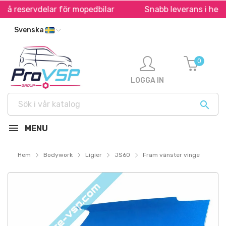
på reservdelar för mopedbilar
Snabb leverans i hela E
Svenska
0
LOGGA IN

MENU
Hem
Bodywork
Ligier
JS60
Fram vänster vinge