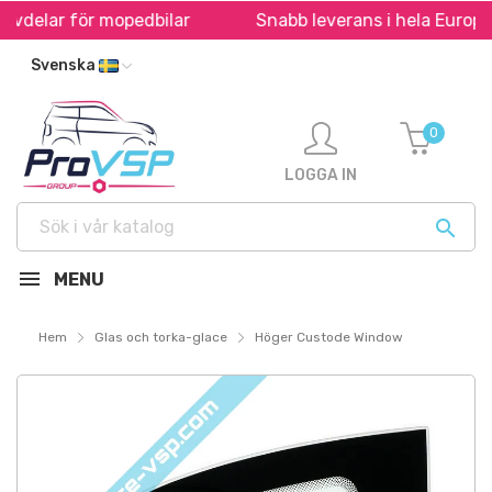
rvdelar för mopedbilar
Snabb leverans i hela Europa *
Svenska
0
LOGGA IN

MENU
Hem
Glas och torka-glace
Höger Custode Window