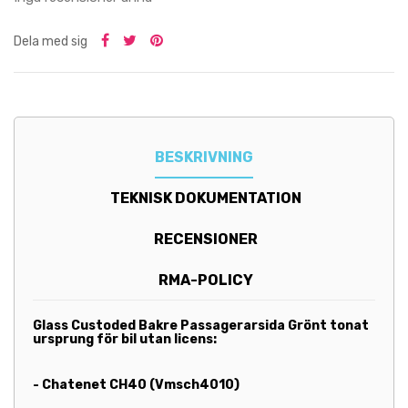
Dela med sig
BESKRIVNING
TEKNISK DOKUMENTATION
RECENSIONER
RMA-POLICY
Glass Custoded Bakre Passagerarsida Grönt tonat
ursprung för bil utan licens:
- Chatenet CH40 (Vmsch4010)