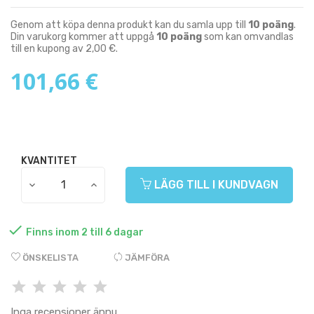
Genom att köpa denna produkt kan du samla upp till
10
poäng
.
Din varukorg kommer att uppgå
10
poäng
som kan omvandlas
till en kupong av
2,00 €
.
101,66 €
KVANTITET
LÄGG TILL I KUNDVAGN

Finns inom 2 till 6 dagar
ÖNSKELISTA
JÄMFÖRA
Inga recensioner ännu