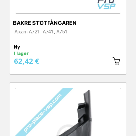
BAKRE STÖTFÅNGAREN
Aixam A721 , A741 , A751
Pris
Ny
I lager
62,42 €