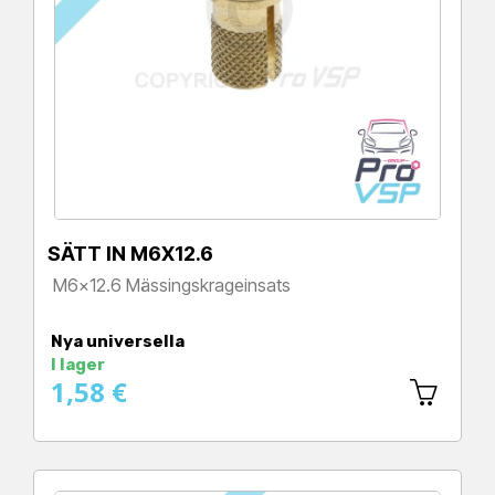
SÄTT IN M6X12.6
M6x12.6 Mässingskrageinsats
Pris
Nya universella
I lager
1,58 €