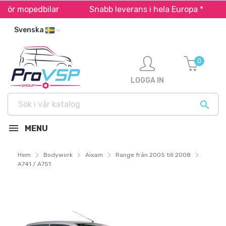
edbilar
Snabb leverans i hela Europa *
Säker 
Svenska
0
LOGGA IN

MENU
Hem
Bodywork
Aixam
Range från 2005 till 2008
A741 / A751