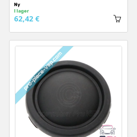
Ny
I lager
62,42 €