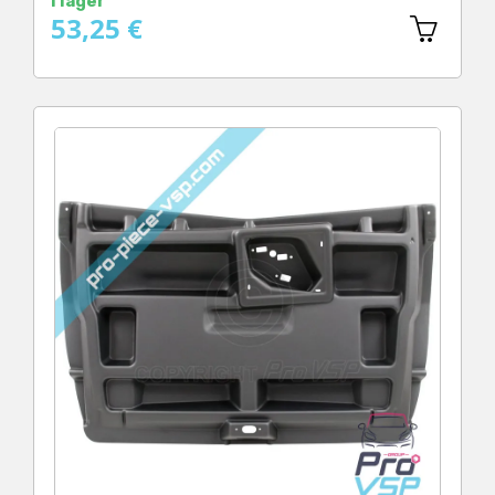
I lager
53,25 €