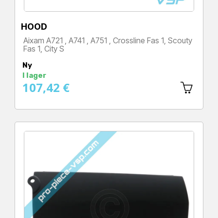
HOOD
Aixam A721 , A741 , A751 , Crossline Fas 1, Scouty
Fas 1, City S
Pris
Ny
I lager
107,42 €