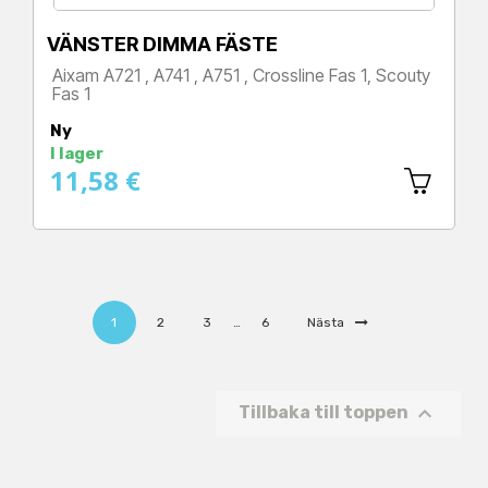
VÄNSTER DIMMA FÄSTE
Aixam A721 , A741 , A751 , Crossline Fas 1, Scouty
Fas 1
Pris
Ny
I lager
11,58 €
1
2
3
…
6
Nästa

Tillbaka till toppen