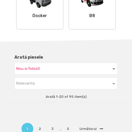
Docker
B8
Arată piesele

Relevanta
Arată 1-20 of 95 item(s)
1
2
3
…
5
Următorul