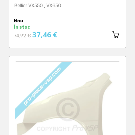
Bellier VX550 , VX650
Preț
Nou
În stoc
37,46 €
Preț
74,92 €
obișnuit