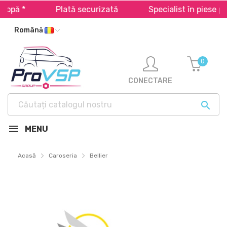
Plată securizată
Specialist în piese pentru mi
Română
0
CONECTARE

MENU
Acasă
Caroseria
Bellier