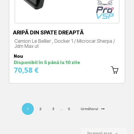
ARIPĂ DIN SPATE DREAPTĂ
Camion Le Bellier , Docker 1 / Microcar Sherpa /
Jdm Max ut
Preț
Nou
Disponibil în 5 până la 10 zile
70,58 €
1
2
3
…
5
Următorul

Inapoi sus