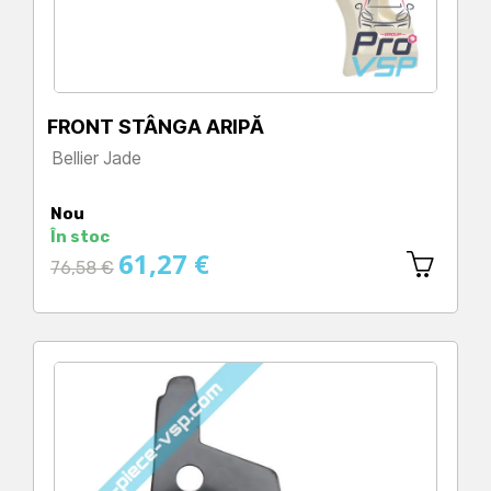
FRONT STÂNGA ARIPĂ
Bellier Jade
Preț
Nou
În stoc
61,27 €
Preț
76,58 €
obișnuit