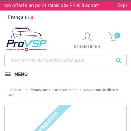
on offerte en point relais dès 99 € d’achat*
Expéditio
Français
0
S'IDENTIFIER

MENU
Accueil
Pièces moteur et silent bloc
Couvercle de filtre à
air