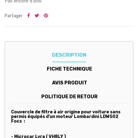
Pas encore d'avis
Partager
DESCRIPTION
FICHE TECHNIQUE
AVIS PRODUIT
POLITIQUE DE RETOUR
Couvercle de filtre à air origine pour voiture sans
permis équipés d'un moteur Lombardini LDW502
Focs :
- Microcar Lyra ( VH8LY )