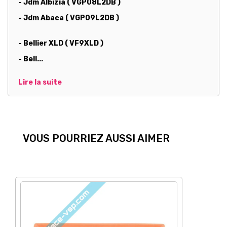
- Jdm Albizia ( VGP08L2DB )
- Jdm Abaca ( VGP09L2DB )
- Bellier XLD ( VF9XLD )
- Bell...
Lire la suite
VOUS POURRIEZ AUSSI AIMER