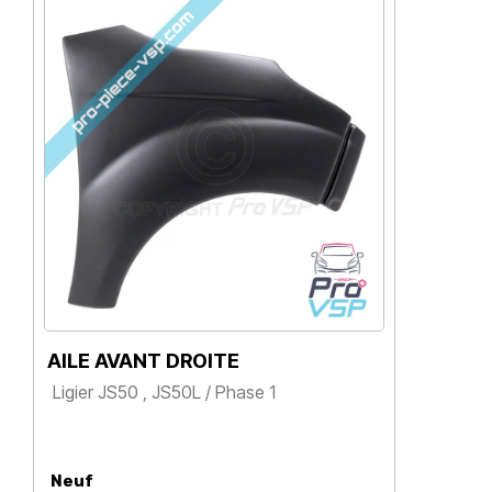
AILE AVANT DROITE
AIL
Ligier JS50 , JS50L / Phase 1
Ligi
Prix
Pr
Neuf
Neu