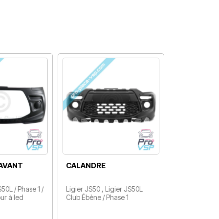
COLLE À PARE BRISE
PHARE GAUCHE (
OU CARROSSERIE
FOND NOIR )
Pour remplacer votre pare
Ligier Ixo , JS50 phase 1 ,
brise ou coller vos éléments
JS50L phase 1 / Réglage
de carrosserie
électrique
Prix
Prix