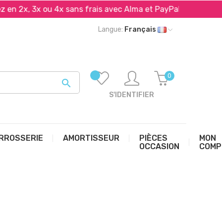
, 3x ou 4x sans frais avec Alma et PayPal*
Livraison 
Langue:
Français
0

S'IDENTIFIER
RROSSERIE
AMORTISSEUR
PIÈCES
MON
OCCASION
COMP