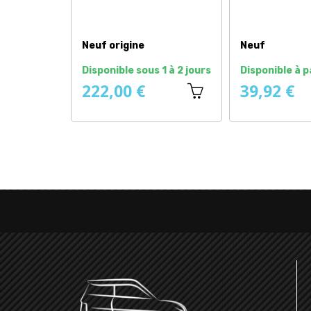
Neuf
Neuf
Disponible à partir du
En stock
8/09
0,42 €
75,75 €