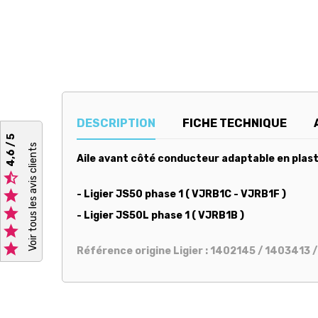
DESCRIPTION
FICHE TECHNIQUE
4,6 / 5
Voir tous les avis clients
Aile avant côté conducteur adaptable en plast


- Ligier JS50 phase 1 ( VJRB1C - VJRB1F )

- Ligier JS50L phase 1 ( VJRB1B )


Référence origine Ligier : 1402145 / 1403413 