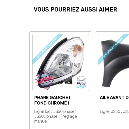
VOUS POURRIEZ AUSSI AIMER
RIVET
PARE CHOC AVANT
Rivet éclaté tête large pour
Ligier JS50 , JS50L / Phase 1 /
carrosserie / 4,8 x 14 mm
Sans feux de jour à led
Prix
Prix