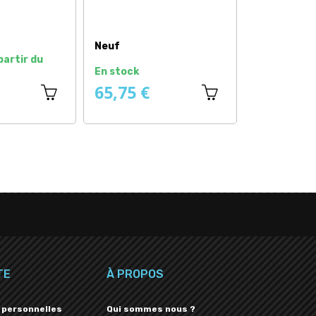
Neuf
Neuf origine
En stock
Disponible sous 1 à 2 jours
9,58 €
266,58 €
TE
À PROPOS
 personnelles
Qui sommes nous ?