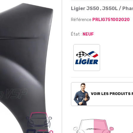
Ligier JS50 , JS50L / Pha
Référence
PRLIG751002020
État :
NEUF
VOIR LES PRODUITS