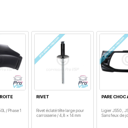
CALANDRE
KIT COLLE
Ligier JS50 , Ligier JS50L
Pour remplacer votre pare
Club Ébène / Phase 1
brise ou coller vos éléments
Prix
de carrosserie
Prix