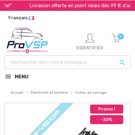
al*
Livraison offerte en point relais dès 99 € d’achat
Français
0
S'IDENTIFIER

MENU
Accueil
Électricité et batterie
Collier de serrage
Promo !
-30%