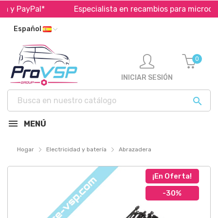
a y PayPal*
Especialista en recambios para micrococ
Español
0
INICIAR SESIÓN

MENÚ
Hogar
Electricidad y batería
Abrazadera
¡En Oferta!
-30%