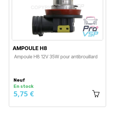
AMPOULE H8
S
D
Ampoule H8 12V 35W pour antibrouillard
A
Prix
,
Neuf
N
En stock
E
5,75 €
2