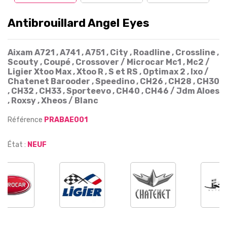
Antibrouillard Angel Eyes
Aixam A721 , A741 , A751 , City , Roadline , Crossline ,
Scouty , Coupé , Crossover / Microcar Mc1 , Mc2 /
Ligier Xtoo Max , Xtoo R , S et RS , Optimax 2 , Ixo /
Chatenet Barooder , Speedino , CH26 , CH28 , CH30
, CH32 , CH33 , Sporteevo , CH40 , CH46 / Jdm Aloes
, Roxsy , Xheos / Blanc
Référence
PRABAE001
État :
NEUF