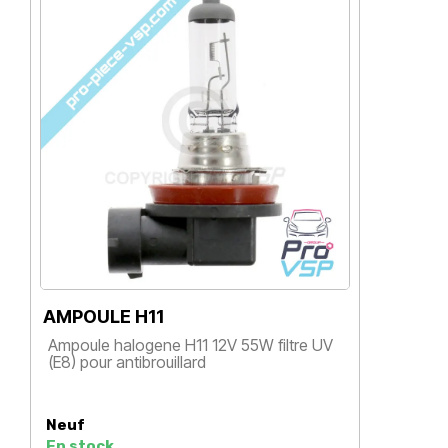
AMPOULE H11
A
Ampoule halogene H11 12V 55W filtre UV
A
(E8) pour antibrouillard
C
M
Prix
Neuf
N
En stock
E