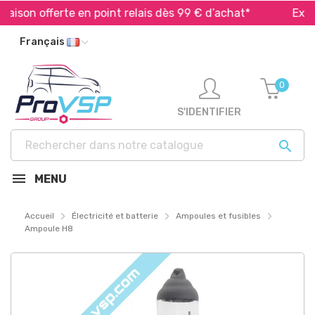
ison offerte en point relais dès 99 € d’achat*
Expédit
Français
0
S'IDENTIFIER

MENU
Accueil
Électricité et batterie
Ampoules et fusibles
Ampoule H8