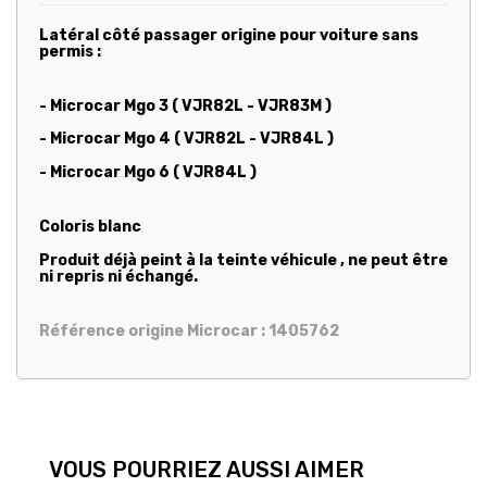
Latéral côté passager origine pour voiture sans
permis :
- Microcar Mgo 3 ( VJR82L - VJR83M )
- Microcar Mgo 4 ( VJR82L - VJR84L )
- Microcar Mgo 6 ( VJR84L )
Coloris blanc
Produit déjà peint à la teinte véhicule , ne peut être
ni repris ni échangé.
Référence origine Microcar : 1405762
VOUS POURRIEZ AUSSI AIMER