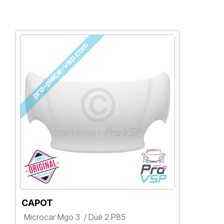
CAPOT
P
Microcar Mgo 3 / Dué 2 P85
M