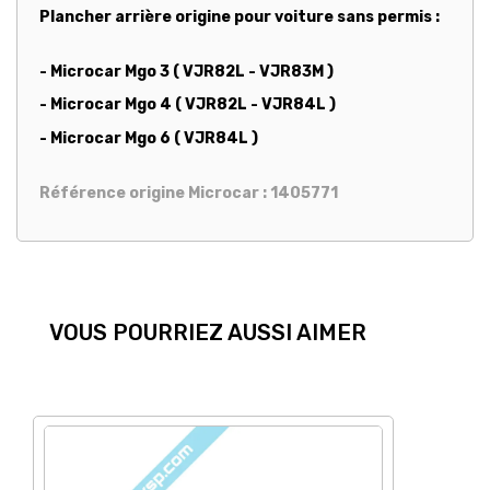
Plancher arrière origine pour voiture sans permis :
- Microcar Mgo 3 ( VJR82L - VJR83M )
- Microcar Mgo 4 ( VJR82L - VJR84L )
- Microcar Mgo 6 ( VJR84L )
Référence origine Microcar : 1405771
VOUS POURRIEZ AUSSI AIMER