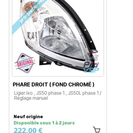
PHARE DROIT ( FOND CHROMÉ )
A
Ligier Ixo , JS50 phase 1 , JS50L phase 1 /
L
Réglage manuel
Prix
Neuf origine
N
Disponible sous 1 à 2 jours
D
222,00 €
3