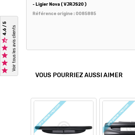
- Ligier Nova ( VJRJS20 )
Référence origine : 0085885
4,6 / 5
Voir tous les avis clients





VOUS POURRIEZ AUSSI AIMER