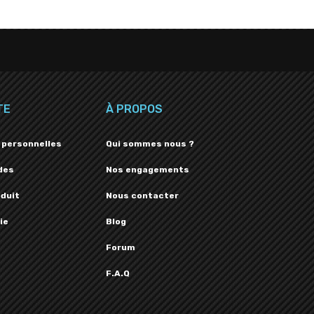
TE
À PROPOS
 personnelles
Qui sommes nous ?
des
Nos engagements
oduit
Nous contacter
ie
Blog
Forum
F.A.Q