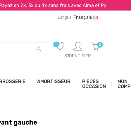
en 2x, 3x ou 4x sans frais avec Alma et PayPal*
Livr
Langue:
Français
0

S'IDENTIFIER
RROSSERIE
AMORTISSEUR
PIÈCES
MON
OCCASION
COMP
vant gauche