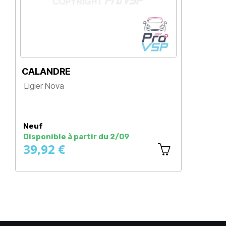
CALANDRE
P
Ligier Nova
Li
Prix
Neuf
N
Disponible à partir du 2/09
En
39,92 €
6