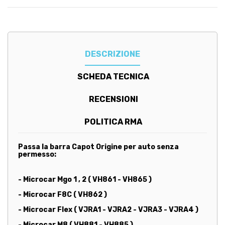
DESCRIZIONE
SCHEDA TECNICA
RECENSIONI
POLITICA RMA
Passa la barra Capot Origine per auto senza
permesso:
- Microcar Mgo 1 , 2 ( VH861 - VH865 )
- Microcar F8C ( VH862 )
- Microcar Flex ( VJRA1 - VJRA2 - VJRA3 - VJRA4 )
- Microcar M8 ( VH881 - VH885 )