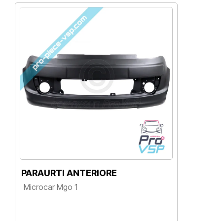
PARAURTI ANTERIORE
F
P
Microcar Mgo 1
M
Prezzo
d