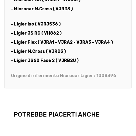
- Microcar M.Cross ( VJRD3 )
- Ligier Ixo ( VJRJS36 )
- Ligier JS RC ( VH862 )
- Ligier Flex ( VJRA1 - VJRA2 - VJRA3 - VJRA4 )
- Ligier M.Cross ( VJRD3 )
- Ligier JS60 Fase 2 ( VJRB2U )
Origine di riferimento Microcar Ligier : 1008396
POTREBBE PIACERTI ANCHE