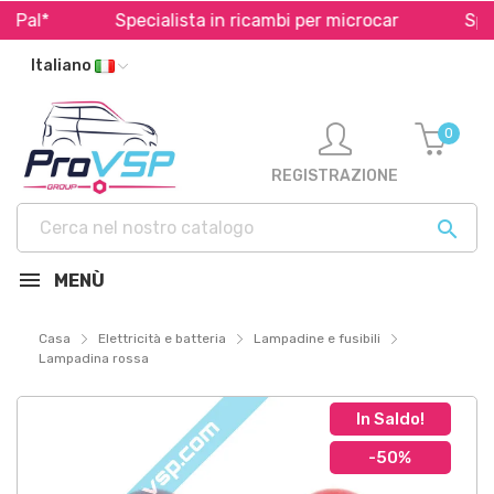
Pal*
Specialista in ricambi per microcar
Spedi
Italiano
0
REGISTRAZIONE

MENÙ
Casa
Elettricità e batteria
Lampadine e fusibili
Lampadina rossa
In Saldo!
-50%