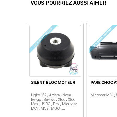
VOUS POURRIEZ AUSSI AIMER
OC AVANT
PARE CHOC AVANT
AILE A
C1 , MC2 / Phase 1
Microcar MC1 , MC2 / Phase
Microcar
Prix
2
Prix