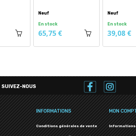
Neuf
Neuf
k
En stock
En sto
 €
39,92 €
7,08
SUIVEZ-NOUS
INFORMATIONS
MON COMP
Conditions générales de vente
Informations