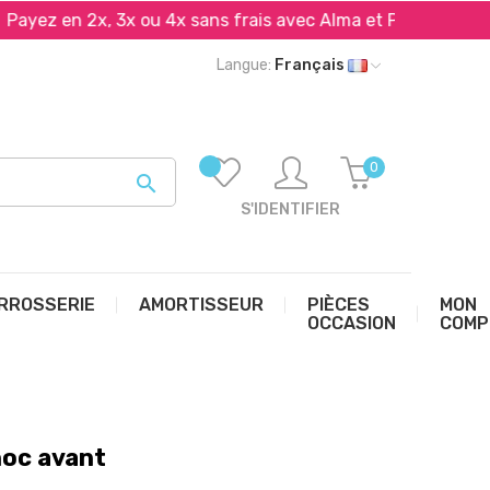
en 2x, 3x ou 4x sans frais avec Alma et PayPal*
Livr
Langue:
Français
0

S'IDENTIFIER
RROSSERIE
AMORTISSEUR
PIÈCES
MON
OCCASION
COMP
hoc avant