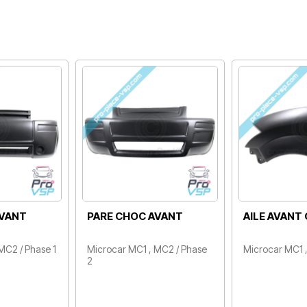
VANT GAUCHE
AILE AVANT DROITE
CHARN
DE CA
 MC1 , MC2
Microcar MC1 , MC2
Microca
Prix
Prix