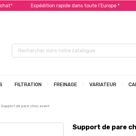
Expédition rapide dans toute l’Europe *
Payez 
S
FILTRATION
FREINAGE
VARIATEUR
CA
Support de pare choc avant
Support de pare c