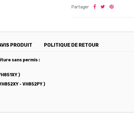
Partager
AVIS PRODUIT
POLITIQUE DE RETOUR
ture sans permis :
VH851XY )
 VH852XY - VH852PY )