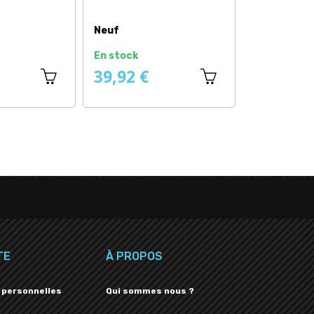
Neuf
Neuf
ck
En stock
En st
 €
7,08 €
0,4
TE
À PROPOS
 personnelles
Qui sommes nous ?