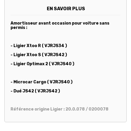
EN SAVOIR PLUS
Amortisseur avant occasion pour voiture sans
permis :
- Ligier Xtoo R ( VJRJS34 )
- Ligier Xtoo S ( VJRJS42 )
- Ligier Optimax 2 ( VJRJS40 )
- Microcar Cargo ( VJRJS40 )
- Dué JS42 ( VJRJS42 )
Référence origine Ligier : 20.0.078 / 0200078