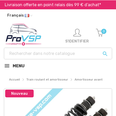
Livraison offerte en point relais dès 99 € d’achat*
Exp
Français
0
S'IDENTIFIER

MENU
Accueil
Train roulant et amortisseur
Amortisseur avant
Nouveau