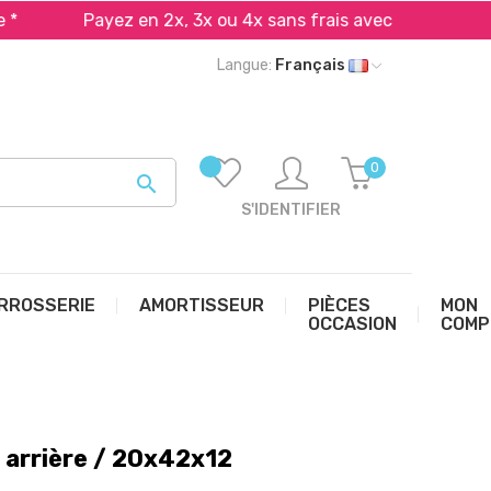
Payez en 2x, 3x ou 4x sans frais avec Alma et PayPal*
Langue:
Français
0

S'IDENTIFIER
RROSSERIE
AMORTISSEUR
PIÈCES
MON
OCCASION
COMP
 arrière / 20x42x12