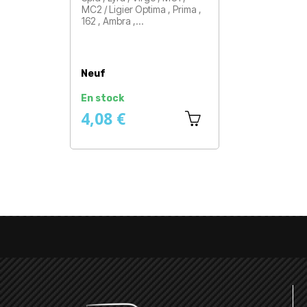
MC2 / Ligier Optima , Prima ,
162 , Ambra ,…
Prix
Neuf
En stock
4,08 €