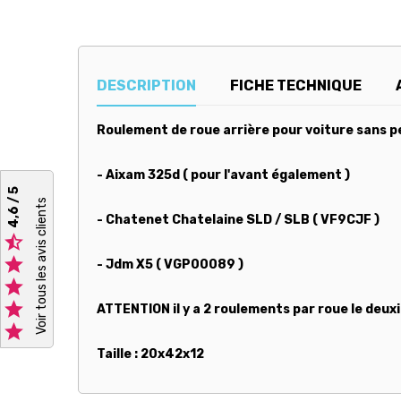
DESCRIPTION
FICHE TECHNIQUE
Roulement de roue arrière pour voiture sans pe
- Aixam 325d ( pour l'avant également )
4,6 / 5
Voir tous les avis clients
- Chatenet Chatelaine SLD / SLB ( VF9CJF )


- Jdm X5 ( VGP00089 )


ATTENTION il y a 2 roulements par roue le de

Taille : 20x42x12