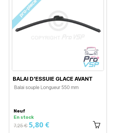
BALAI D'ESSUIE GLACE AVANT
PH
Balai souple Longueur 550 mm
Bel
Prix
P
Neuf
Ne
En stock
Dis
5,80 €
1
Prix
7,25 €
normal