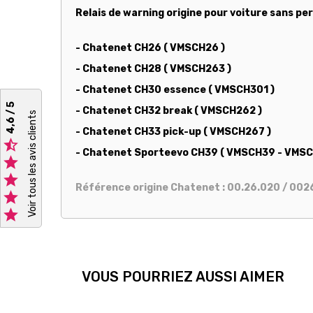
Relais de warning origine pour voiture sans per
- Chatenet CH26 ( VMSCH26 )
- Chatenet CH28 ( VMSCH263 )
- Chatenet CH30 essence ( VMSCH301 )
4,6 / 5
- Chatenet CH32 break ( VMSCH262 )
Voir tous les avis clients
- Chatenet CH33 pick-up ( VMSCH267 )

- Chatenet Sporteevo CH39 ( VMSCH39 - VMS


Référence origine Chatenet : 00.26.020 / 002


VOUS POURRIEZ AUSSI AIMER