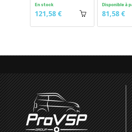
En stock
Disponible à p
121,58 €
81,58 €