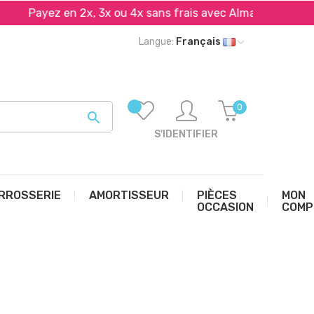
Payez en 2x, 3x ou 4x sans frais avec Alma et PayPal*
Langue:
Français
0

S'IDENTIFIER
RROSSERIE
AMORTISSEUR
PIÈCES
MON
OCCASION
COMP