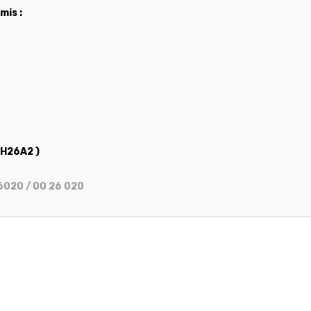
mis :
CH26A2 )
6020 / 00 26 020