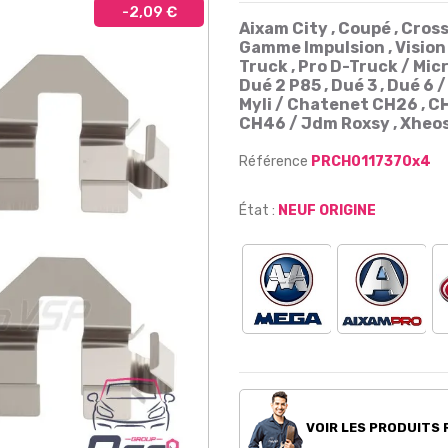
-2,09 €
Aixam City , Coupé , Cros
Gamme Impulsion , Vision 
Truck , Pro D-Truck
/
Micr
Dué 2 P85 , Dué 3 , Dué 6 
Myli
/
Chatenet CH26 , CH2
CH46 / Jdm Roxsy , Xheos 
Référence
PRCH0117370x4
État :
NEUF ORIGINE
VOIR LES PRODUITS