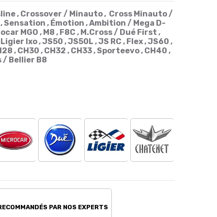
sline , Crossover / Minauto , Cross Minauto /
, Sensation , Émotion , Ambition / Mega D-
ocar MGO , M8 , F8C , M.Cross /
Dué First ,
/
Ligier Ixo , JS50 , JS50L , JS RC , Flex , JS60 ,
8 , CH30 , CH32 , CH33 , Sporteevo , CH40 ,
/ Bellier B8
 RECOMMANDÉS PAR NOS EXPERTS