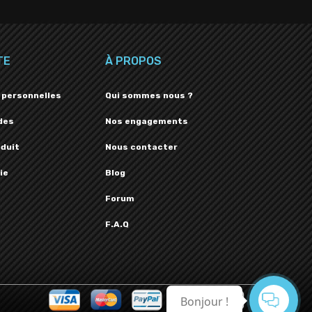
TE
À PROPOS
 personnelles
Qui sommes nous ?
des
Nos engagements
oduit
Nous contacter
ie
Blog
Forum
F.A.Q
Bonjour !