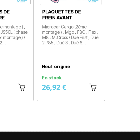
LAQUETTES DE
PLAQUETTES DE
REIN ARRIÈRE
FREIN ARRIÈRE
icrocar Mgo 1 , Mgo 2 , M8
Microcar Mgo 2 , M8 , Mgo 3
 F8C / Dué First / Ligier Ixo 1er
, Mgo 4 , Mgo 6 / Dué 2 P85 ,
ontage
Dué 3 , Dué 6 / Ligier Ixo ,
Prix
JS50 et JS50L…
Prix
euf origine
Neuf origine
n stock
En stock
28,67 €
28,67 €