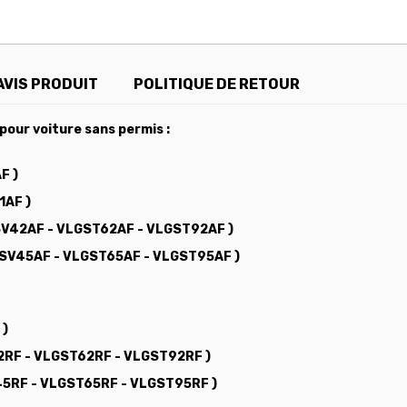
AVIS PRODUIT
POLITIQUE DE RETOUR
pour voiture sans permis :
F )
1AF )
LGSV42AF - VLGST62AF - VLGST92AF )
LGSV45AF - VLGST65AF - VLGST95AF )
 )
V42RF - VLGST62RF - VLGST92RF )
V45RF - VLGST65RF - VLGST95RF )