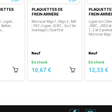
LAQUETTES DE
PLAQUETTES DE
P
EIN ARRIÈRE
FREIN AVANT
F
gier Ixo ( 2ème montage ) ,
Microcar Cargo (2ème
M
RC , JS50 et JS50L ( phase
montage ) , Mgo , F8C , Flex ,
,
 2 et 3 premier montage ) /
M8 , M.Cross / Dué First , Dué
m
crocar Mgo 2…
2 P85 , Dué 3 , Dué 6…
Prix
Prix
uf
Neuf origine
N
 stock
En stock
E
2,33 €
26,92 €