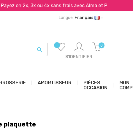
en 2x, 3x ou 4x sans frais avec Alma et PayPal*
Livr
Langue:
Français
0

S'IDENTIFIER
RROSSERIE
AMORTISSEUR
PIÈCES
MON
OCCASION
COMP
e plaquette