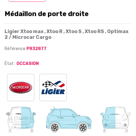
Médaillon de porte droite
Ligier Xtoo max , Xtoo R , Xtoo S , Xtoo RS , Optimax
2 / Microcar Cargo
Référence
PR32877
État :
OCCASION