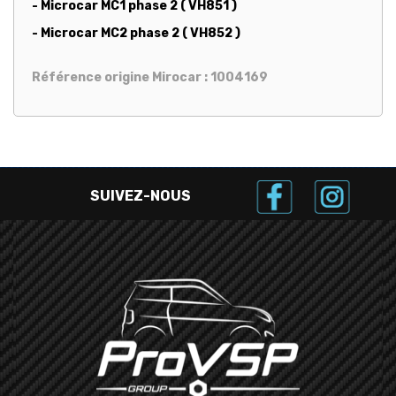
- Microcar MC1 phase 2 ( VH851 )
- Microcar MC2 phase 2 ( VH852 )
Référence origine Mirocar : 1004169
SUIVEZ-NOUS