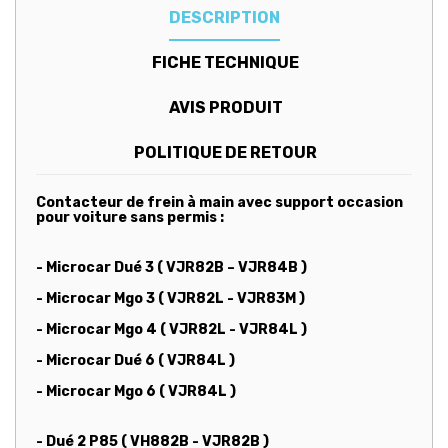
DESCRIPTION
FICHE TECHNIQUE
AVIS PRODUIT
POLITIQUE DE RETOUR
Contacteur de frein à main avec support occasion
pour voiture sans permis :
-
Microcar Dué 3 ( VJR82B – VJR84B )
- Microcar Mgo 3 ( VJR82L - VJR83M )
- Microcar Mgo 4 ( VJR82L - VJR84L )
- Microcar Dué 6 ( VJR84L )
- Microcar Mgo 6 ( VJR84L )
-
Dué 2 P85 ( VH882B - VJR82B )