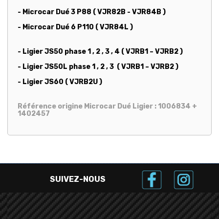
- Microcar Dué 3 P88 ( VJR82B - VJR84B )
- Microcar Dué 6 P110 ( VJR84L )
- Ligier JS50 phase 1 , 2 , 3 , 4 ( VJRB1 – VJRB2 )
- Ligier JS50L phase 1 , 2 , 3 ( VJRB1 – VJRB2 )
- Ligier JS60 ( VJRB2U )
Référence origine Microcar Dué Ligier : 1006834 +
1402457
SUIVEZ-NOUS