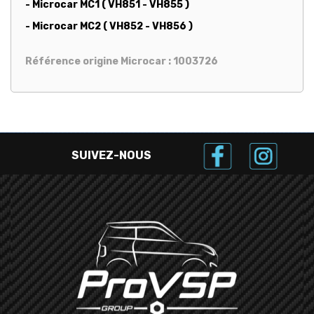
- Microcar MC1 ( VH851 - VH855 )
- Microcar MC2 ( VH852 - VH856 )
Référence origine Microcar : 1003726
SUIVEZ-NOUS