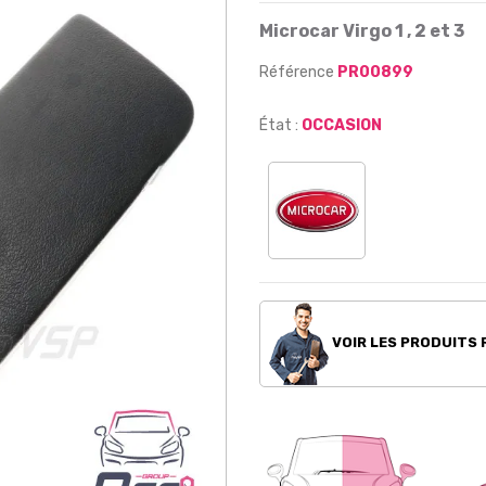
Microcar Virgo 1 , 2 et 3
Référence
PR00899
État :
OCCASION
VOIR LES PRODUITS