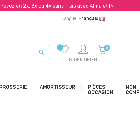
en 2x, 3x ou 4x sans frais avec Alma et PayPal*
Liv
Langue:
Français
0

S'IDENTIFIER
RROSSERIE
AMORTISSEUR
PIÈCES
MON
OCCASION
COMP