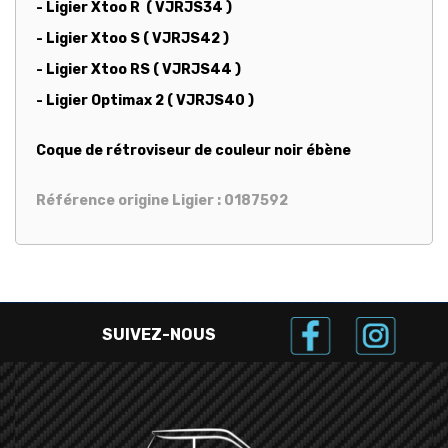
- Ligier Xtoo R ( VJRJS34 )
- Ligier Xtoo S ( VJRJS42 )
- Ligier Xtoo RS ( VJRJS44 )
- Ligier Optimax 2 ( VJRJS40 )
Coque de rétroviseur de couleur noir ébène
Référence origine Ligier : 0187592
SUIVEZ-NOUS