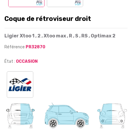
Coque de rétroviseur droit
Ligier Xtoo 1 , 2 , Xtoo max , R , S , RS , Optimax 2
Référence
PR32870
État :
OCCASION