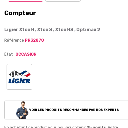
Compteur
Ligier Xtoo R , Xtoo S , Xtoo RS , Optimax 2
Référence
PR32878
État :
OCCASION
VOIR LES PRODUITS RECOMMANDÉS PAR NOS EXPERTS
En achetant ce produit vous pouvez obtenir
25
points
. Votre