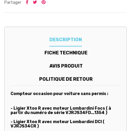
Partager
DESCRIPTION
FICHE TECHNIQUE
AVIS PRODUIT
POLITIQUE DE RETOUR
Compteur occasion pour voiture sans permis :
- Ligier Xtoo R avec moteur Lombardini Focs ( à
partir du numéro de série VJRJS34FD...1354 )
- Ligier Xtoo R avec moteur Lombardini DCI (
VJRJS34CR )