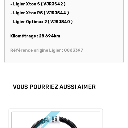
- Ligier Xtoo S ( VJRJS42 )
- Ligier Xtoo RS ( VJRJS44 )
- Ligier Optimax 2 ( VJRJS40 )
Kilométrage : 28 694km
Référence origine Ligier : 0063397
VOUS POURRIEZ AUSSI AIMER